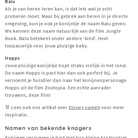
Balu
Als je van beren leren kan, is dat iets wat je echt
proberen moet. Maar bij gebrek aan beren in je directe
omgeving, kun je ook je konijntje de naam Balu geven.
We kennen deze naam natuurlijk van de film Jungle
Book. Balu betekent onder andere ‘kind’. Heel
toepasselijk voor jouw pluizige baby.
Hopps
Jouw pluizige konijntje hopt straks vrolijk in het rond.
De naam Hopps is past hier dan ook perfect bij. Je
vernoemt je huisdier dan naar het konijnenpersonage
Hopps uit de film Zootopia. Een echte aanrader
trouwens, deze film!
🐰 Lees ook ons artikel over
Disney namen
voor meer
inspiratie.
Namen van bekende knagers
Konijnen veroveren je hart met hun kleine kraaloogjes.