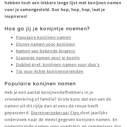
hebben toch een lekkere lange lijst met konijnen namen
voor je samengesteld. Dus hop, hop, hop, laat je
inspireren!
Hoe ga jij je konijntje noemen?
Populaire konijnen namen
Disney namen voor konijnen
Namen van bekende knagers
Grappige namen voor je konijn
Dubbel pret: konijnen namen voor duo’s
Tip voor échte konijnenvrienden
Populaire konijnen namen
Heb je een aantal konijnenliefhebbers in je
vriendenkring of familie? Grote kans dat een van de
namen uit dit rijtje dan al eens de revue heeft
gepasseerd.
Dierenverzekeraar Figo
doet jaarlijks
onderzoek naar de meest gegeven konijnen namen. En
onderstaande namen voor voedsters en rammelaars zijn