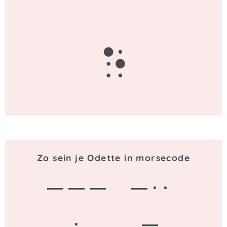
e
Zo sein je Odette in morsecode
— — —
— · ·
·
—