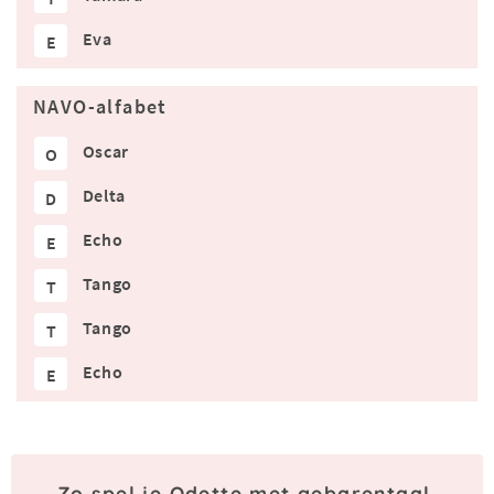
Eva
E
NAVO-alfabet
Oscar
O
Delta
D
Echo
E
Tango
T
Tango
T
Echo
E
Zo spel je Odette met gebarentaal.