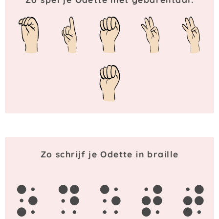
Zo schrijf je Odette in braille
o
d
e
t
t