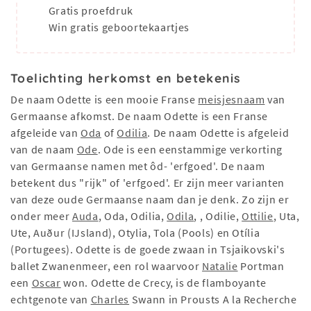
Gratis proefdruk
Win gratis geboortekaartjes
Toelichting herkomst en betekenis
De naam Odette is een mooie Franse
meisjesnaam
van
Germaanse afkomst. De naam Odette is een Franse
afgeleide van
Oda
of
Odilia
. De naam Odette is afgeleid
van de naam
Ode
. Ode is een eenstammige verkorting
van Germaanse namen met ôd- 'erfgoed'. De naam
betekent dus "rijk" of 'erfgoed'. Er zijn meer varianten
van deze oude Germaanse naam dan je denk. Zo zijn er
onder meer
Auda
, Oda, Odilia,
Odila
, , Odilie,
Ottilie
, Uta,
Ute, Auður (IJsland), Otylia, Tola (Pools) en Otília
(Portugees). Odette is de goede zwaan in Tsjaikovski's
ballet Zwanenmeer, een rol waarvoor
Natalie
Portman
een
Oscar
won. Odette de Crecy, is de flamboyante
echtgenote van
Charles
Swann in Prousts A la Recherche