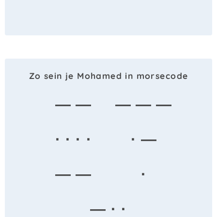
Zo sein je Mohamed in morsecode
— —
— — —
· · · ·
· —
— —
·
— · ·