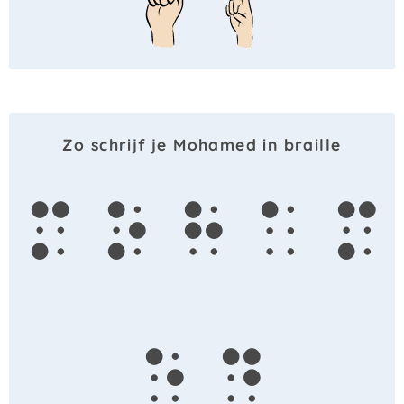
Zo schrijf je Mohamed in braille
m
o
h
a
m
e
d