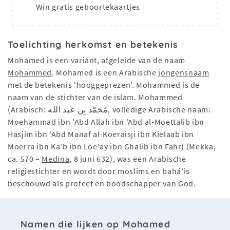
Win gratis geboortekaartjes
Toelichting herkomst en betekenis
Mohamed is een variant, afgeleide van de naam
Mohammed
. Mohamed is een Arabische
jongensnaam
met de betekenis 'hooggeprezen'. Mohammed is de
naam van de stichter van de islam. Mohammed
(Arabisch: مُحَمَّد بِن عَبد الله, volledige Arabische naam:
Moehammad ibn 'Abd Allah ibn 'Abd al-Moettalib ibn
Hasjim ibn 'Abd Manaf al-Koeraisji ibn Kielaab ibn
Moerra ibn Ka'b ibn Loe'ay ibn Ghalib ibn Fahr) (Mekka,
ca. 570 –
Medina
, 8 juni 632), was een Arabische
religiestichter en wordt door moslims en bahá'ís
beschouwd als profeet en boodschapper van God.
Namen die lijken op Mohamed