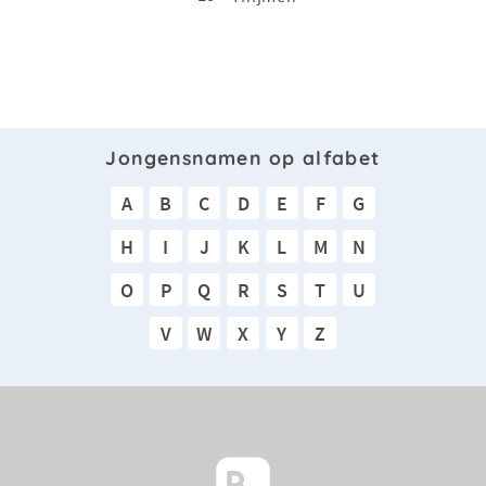
Jongensnamen op alfabet
A
B
C
D
E
F
G
H
I
J
K
L
M
N
O
P
Q
R
S
T
U
V
W
X
Y
Z