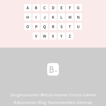
A
B
C
D
E
F
G
H
I
J
K
L
M
N
O
P
Q
R
S
T
U
V
W
X
Y
Z
Jongensnamen
Meisjesnamen
Unisex namen
Babynamen Blog
Samenwerken
Sitemap