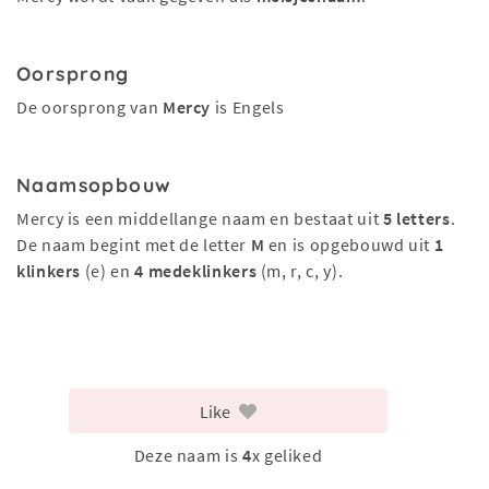
Oorsprong
De oorsprong van
Mercy
is Engels
Naamsopbouw
Mercy is een middellange naam en bestaat uit
5 letters
.
De naam begint met de letter
M
en is opgebouwd uit
1
klinkers
(e) en
4 medeklinkers
(m, r, c, y).
Like
Deze naam is
4
x geliked