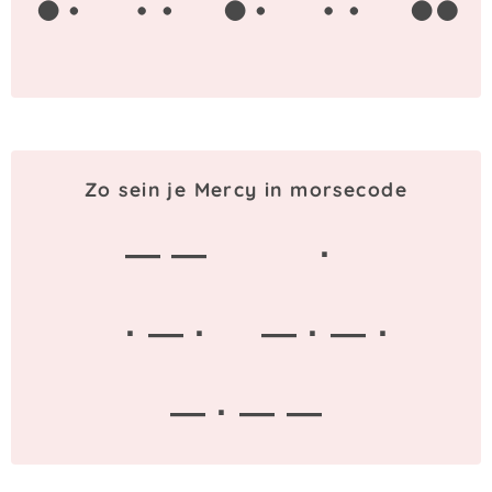
Zo sein je Mercy in morsecode
— —
·
· — ·
— · — ·
— · — —