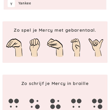
Yankee
Y
Zo spel je Mercy met gebarentaal.
Zo schrijf je Mercy in braille
m
e
r
c
y