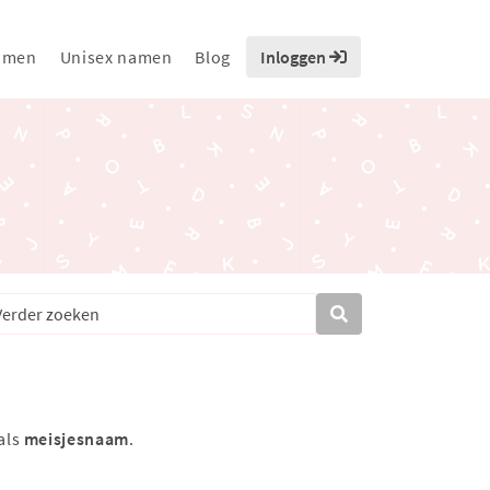
amen
Unisex namen
Blog
Inloggen
als
meisjesnaam
.