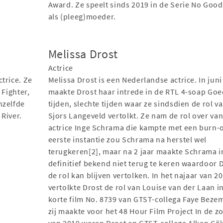
Award. Ze speelt sinds 2019 in de Serie No Good
als (pleeg)moeder.
Melissa Drost
Actrice
trice. Ze
Melissa Drost is een Nederlandse actrice. In jun
 Fighter,
maakte Drost haar intrede in de RTL 4-soap Go
nzelfde
tijden, slechte tijden waar ze sindsdien de rol v
River.
Sjors Langeveld vertolkt. Ze nam de rol over va
actrice Inge Schrama die kampte met een burn-o
eerste instantie zou Schrama na herstel wel
terugkeren[2], maar na 2 jaar maakte Schrama i
definitief bekend niet terug te keren waardoor 
de rol kan blijven vertolken. In het najaar van 2
vertolkte Drost de rol van Louise van der Laan i
korte film No. 8739 van GTST-collega Faye Beze
zij maakte voor het 48 Hour Film Project In de 
van 2019 waren Drost en GTST-collega Alkan Çö