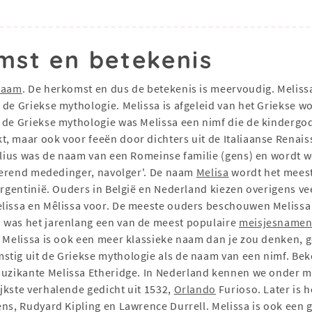
mst en betekenis
naam
. De herkomst en dus de betekenis is meervoudig. Meliss
de Griekse mythologie. Melissa is afgeleid van het Griekse woo
n de Griekse mythologie was Melissa een nimf die de kindergo
, maar ook voor feeën door dichters uit de Italiaanse Renai
milius was de naam van een Romeinse familie (gens) en wordt 
ijverend mededinger, navolger'. De naam
Melisa
wordt het meest
 Argentinië. Ouders in België en Nederland kiezen overigens v
èlissa en Mêlissa voor. De meeste ouders beschouwen Meliss
 was het jarenlang een van de meest populaire
meisjesname
 Melissa is ook een meer klassieke naam dan je zou denken, ge
stig uit de Griekse mythologie als de naam van een nimf. Be
uzikante Melissa Etheridge. In Nederland kennen we onder me
jkste verhalende gedicht uit 1532,
Orlando
Furioso. Later is 
ns, Rudyard Kipling en Lawrence Durrell. Melissa is ook een g