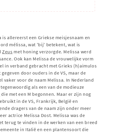
a is allereerst een Griekse meisjesnaam en
rd mélissa, wat 'bij' betekent, wat is
d
Zeus
met honing verzorgde. Melissa werd
ssance. Ook kan Melissa de vrouwelijke vorm
wel in verband gebracht met Grieks (h)aimulos
 gegeven door ouders in de VS, maar de
eel vaker voor de naam Melissa. In Nederland
a tegenwoordig als een van de modieuze
n
die met een M begonnen. Maar er zijn nog
bruikt in de VS, Frankrijk, België en
kende dragers van de naam zijn onder meer
er actrice Melissa Dost. Melissa was de
het terug te vinden in de werken van een breed
emeente in Italië en een plantensoort die