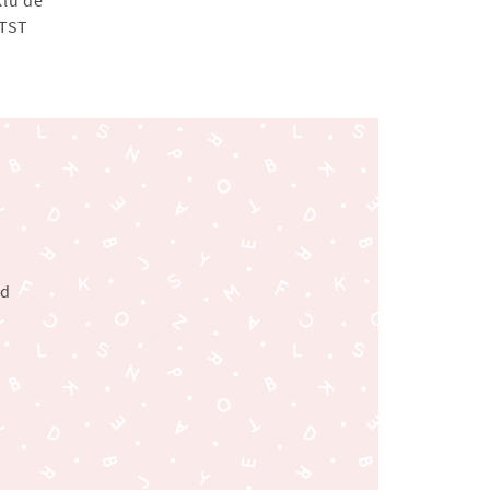
GTST
rd