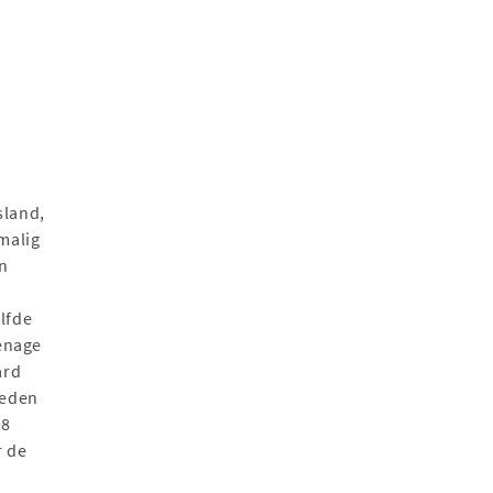
sland,
malig
en
elfde
eenage
ard
leden
98
r de