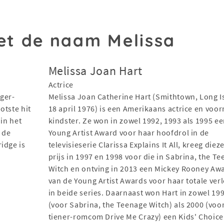
t de naam Melissa
Melissa Joan Hart
Actrice
ger-
Melissa Joan Catherine Hart (Smithtown, Long I
otste hit
18 april 1976) is een Amerikaans actrice en voor
 in het
kindster. Ze won in zowel 1992, 1993 als 1995 e
 de
Young Artist Award voor haar hoofdrol in de
idge is
televisieserie Clarissa Explains It All, kreeg diez
prijs in 1997 en 1998 voor die in Sabrina, the T
Witch en ontving in 2013 een Mickey Rooney Aw
van de Young Artist Awards voor haar totale ver
in beide series. Daarnaast won Hart in zowel 19
(voor Sabrina, the Teenage Witch) als 2000 (voo
tiener-romcom Drive Me Crazy) een Kids' Choice