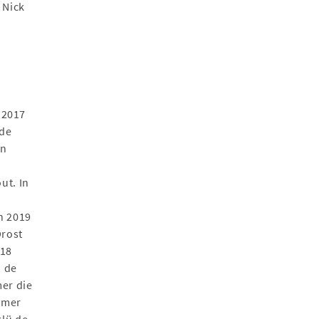
 Nick
i 2017
ede
an
n
ut. In
n 2019
Drost
018
n de
mer die
zomer
klü de