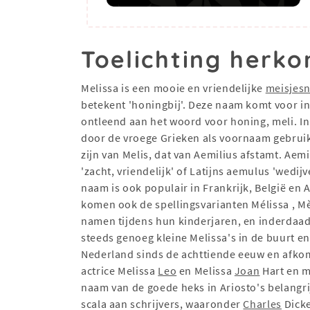
Toelichting herko
Melissa is een mooie en vriendelijke
meisjes
betekent 'honingbij'. Deze naam komt voor in 
ontleend aan het woord voor honing, meli. I
door de vroege Grieken als voornaam gebruikt
zijn van Melis, dat van Aemilius afstamt. Ae
'zacht, vriendelijk' of Latijns aemulus 'wed
naam is ook populair in Frankrijk, België en
komen ook de spellingsvarianten Mélissa , M
namen tijdens hun kinderjaren, en inderdaad
steeds genoeg kleine Melissa's in de buurt en
Nederland sinds de achttiende eeuw en afkom
actrice Melissa
Leo
en Melissa
Joan
Hart en m
naam van de goede heks in Ariosto's belangri
scala aan schrijvers, waaronder
Charles
Dicke