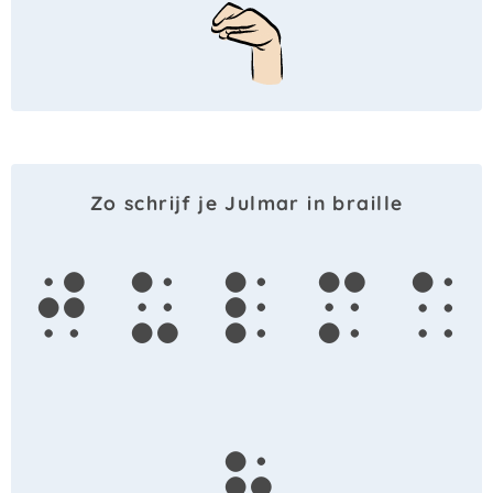
Zo schrijf je Julmar in braille
j
u
l
m
a