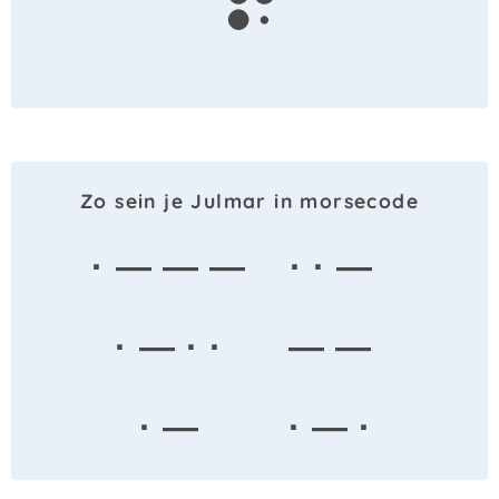
r
Zo sein je Julmar in morsecode
· — — —
· · —
· — · ·
— —
· —
· — ·