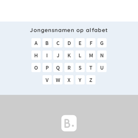
Jongensnamen op alfabet
A
B
C
D
E
F
G
H
I
J
K
L
M
N
O
P
Q
R
S
T
U
V
W
X
Y
Z