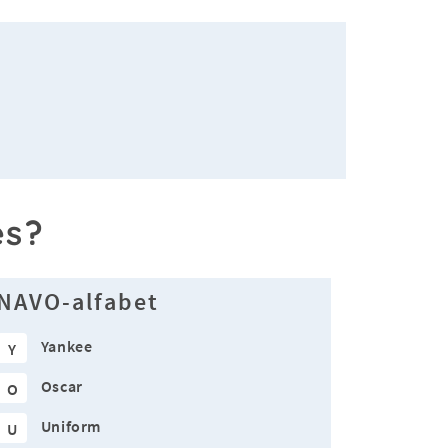
es?
NAVO-alfabet
Yankee
Y
Oscar
O
Uniform
U