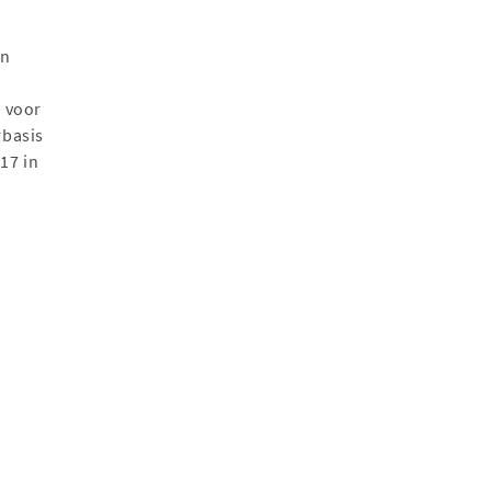
en
x voor
rbasis
17 in