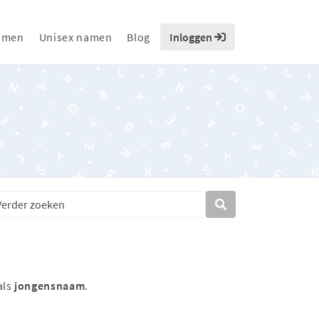
amen
Unisex namen
Blog
Inloggen
als
jongensnaam
.