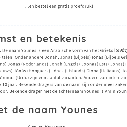
...en bestel een gratis proefdruk!
mst en betekenis
. De naam Younes is een Arabische vorm van het Grieks Ιωνά
le talen. Onder andere
Jonah
,
Jonas
(Bijbels) Ionas (Bijbels G
eens) Jonas (Nederlands) Jonah (Engels) Joonas( Ests) Jónas( 
euws) Jónás (Hongaars) Jónas (IJslands) Giona (Italiaans) J
Younus (Urdu) zijn een aantal varianten. Andere varianten va
te 10 jaar. Bekende dragers van de naam zijn onder meer zak
oor. Bekende drager met de achternaam Younes is
Amin
Youne
t de naam Younes
Amin Younes