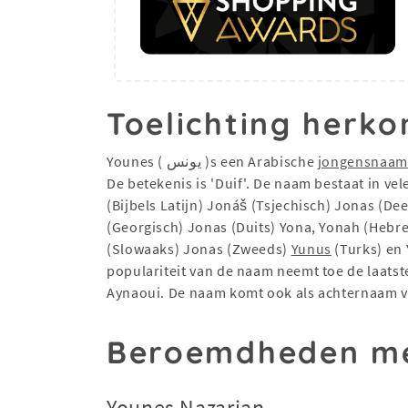
Toelichting herko
Younes ( يونس )s een Arabische
jongensnaam
De betekenis is 'Duif'. De naam bestaat in ve
(Bijbels Latijn) Jonáš (Tsjechisch) Jonas (D
(Georgisch) Jonas (Duits) Yona, Yonah (Hebre
(Slowaaks) Jonas (Zweeds)
Yunus
(Turks) en 
populariteit van de naam neemt toe de laats
Aynaoui. De naam komt ook als achternaam v
Beroemdheden me
Younes Nazarian