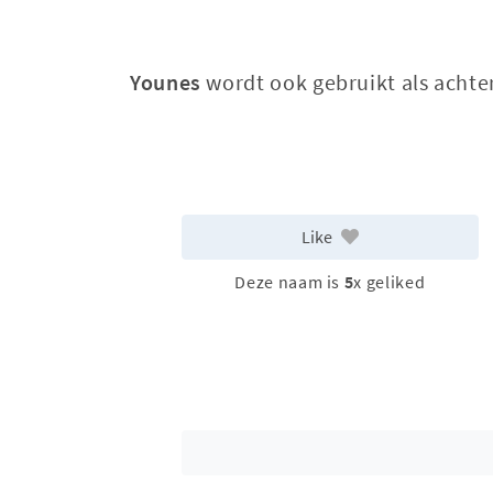
Younes
wordt ook gebruikt als acht
Like
Deze naam is
5
x geliked