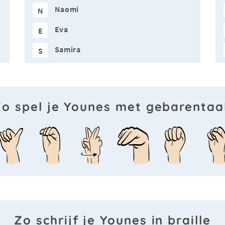
Naomi
N
Eva
E
Samira
S
Zo spel je Younes met gebarentaal
Zo schrijf je Younes in braille