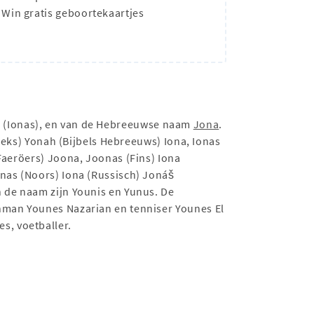
Win gratis geboortekaartjes
ς (Ionas), en van de Hebreeuwse naam
Jona
.
rieks) Yonah (Bijbels Hebreeuws) Iona, Ionas
Faeröers) Joona, Joonas (Fins) Iona
onas (Noors) Iona (Russisch) Jonáš
n de naam zijn Younis en Yunus. De
enman Younes Nazarian en tenniser Younes El
s, voetballer.