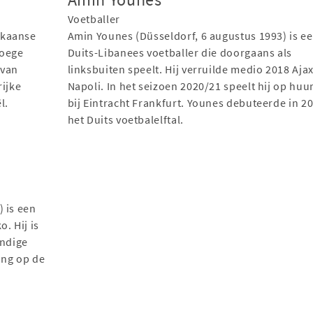
Voetballer
ikaanse
Amin Younes (Düsseldorf, 6 augustus 1993) is e
roege
Duits-Libanees voetballer die doorgaans als
 van
linksbuiten speelt. Hij verruilde medio 2018 Aja
rijke
Napoli. In het seizoen 2020/21 speelt hij op huu
l.
bij Eintracht Frankfurt. Younes debuteerde in 20
het Duits voetbalelftal.
 is een
. Hij is
andige
ing op de