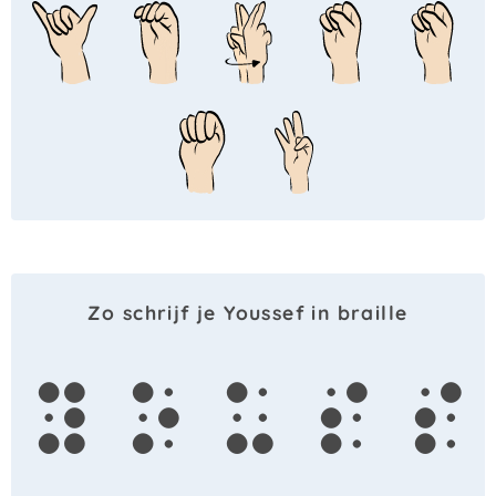
Zo schrijf je Youssef in braille
y
o
u
s
s