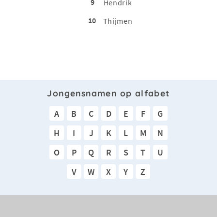
9
Hendrik
10
Thijmen
Jongensnamen op alfabet
A
B
C
D
E
F
G
H
I
J
K
L
M
N
O
P
Q
R
S
T
U
V
W
X
Y
Z