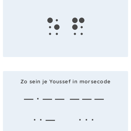
e
f
Zo sein je Youssef in morsecode
— · — —
— — —
· · —
· · ·