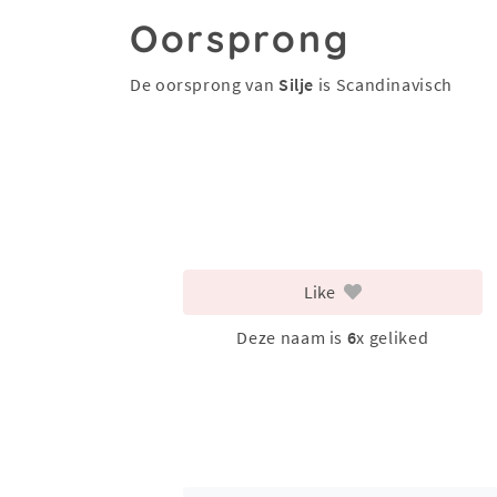
Oorsprong
De oorsprong van
Silje
is Scandinavisch
Like
Deze naam is
6
x geliked