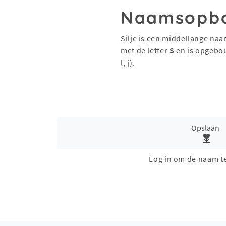
Naamsopb
Silje is een middellange naa
met de letter
S
en is opgebo
l, j).
Opslaan
Log in om de naam t