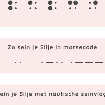
s
i
l
j
e
Zo sein je Silje in morsecode
· ·
· — · ·
· — — —
ein je Silje met nautische seinvl