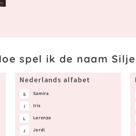
oe spel ik de naam Silj
Nederlands alfabet
Samira
S
Iris
I
Lorenzo
L
Jordi
J