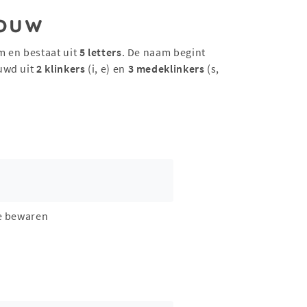
ouw
m en bestaat uit
5 letters
. De naam begint
uwd uit
2 klinkers
(i, e) en
3 medeklinkers
(s,
e bewaren