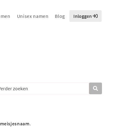
amen
Unisex namen
Blog
Inloggen
meisjesnaam
.