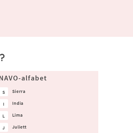
e?
NAVO-alfabet
Sierra
S
India
I
Lima
L
Juliett
J