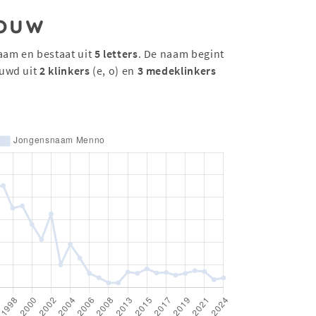
ouw
aam en bestaat uit
5 letters
. De naam begint
uwd uit
2 klinkers
(e, o) en
3 medeklinkers