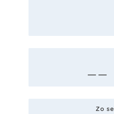
— —
Zo se