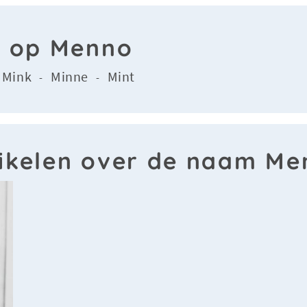
n op Menno
Mink
Minne
Mint
-
-
-
tikelen over de naam Me