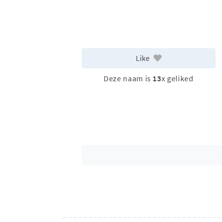
Like
Deze naam is
13
x geliked