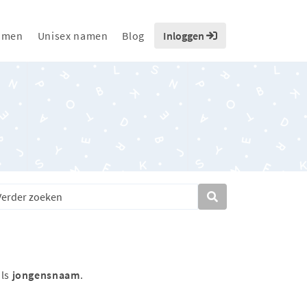
amen
Unisex namen
Blog
Inloggen
als
jongensnaam
.