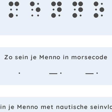
m
e
n
n
o
Zo sein je Menno in morsecode
·
— ·
— ·
in je Menno met nautische seinv