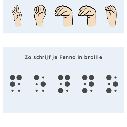
Zo schrijf je Fenno in braille
f
e
n
n
o