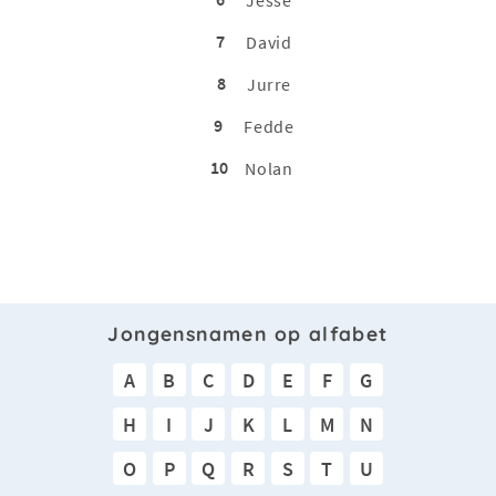
7
David
8
Jurre
9
Fedde
10
Nolan
Jongensnamen op alfabet
A
B
C
D
E
F
G
H
I
J
K
L
M
N
O
P
Q
R
S
T
U