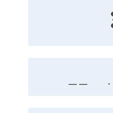
— —
·