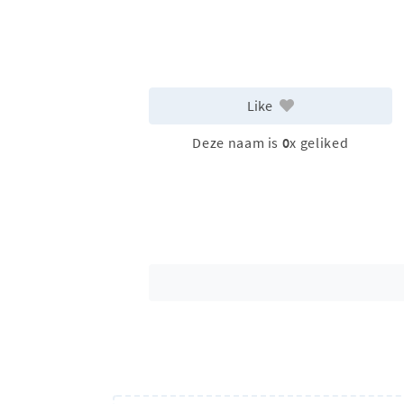
Like
Deze naam is
0
x geliked