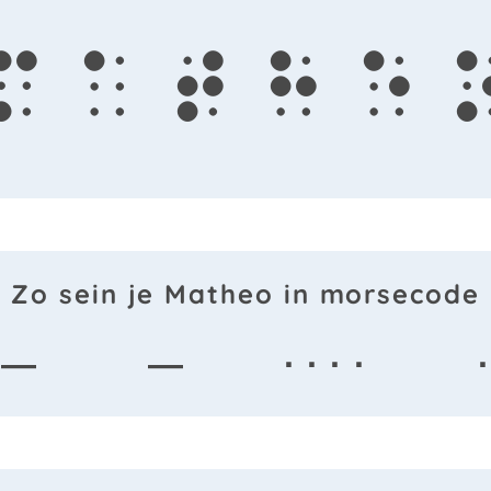
m
a
t
h
e
Zo sein je Matheo in morsecode
 —
—
· · · ·
·