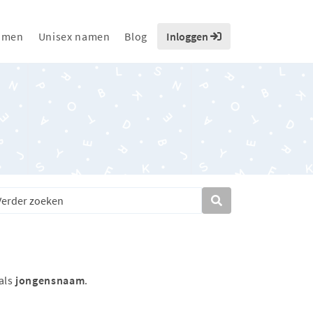
amen
Unisex namen
Blog
Inloggen
als
jongensnaam
.