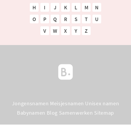
H
I
J
K
L
M
N
O
P
Q
R
S
T
U
V
W
X
Y
Z
Jongensnamen
Meisjesnamen
Unisex namen
Babynamen Blog
Samenwerken
Sitemap