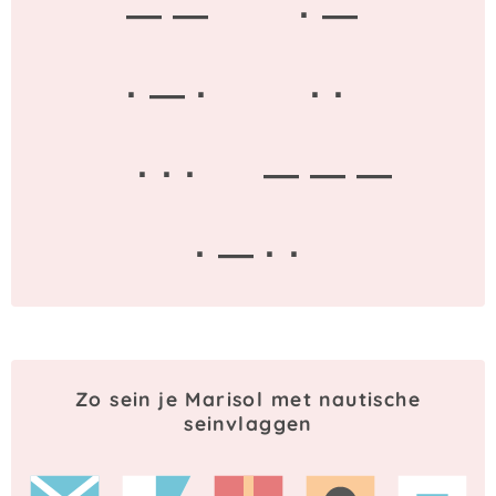
— —
· —
· — ·
· ·
· · ·
— — —
· — · ·
Zo sein je Marisol met nautische
seinvlaggen