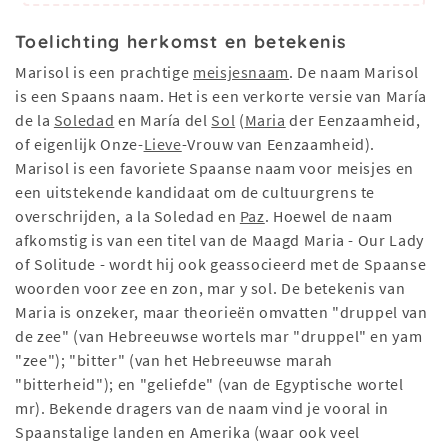
Toelichting herkomst en betekenis
Marisol is een prachtige
meisjesnaam
. De naam Marisol
is een Spaans naam. Het is een verkorte versie van María
de la
Soledad
en María del
Sol
(
Maria
der Eenzaamheid,
of eigenlijk Onze-
Lieve
-Vrouw van Eenzaamheid).
Marisol is een favoriete Spaanse naam voor meisjes en
een uitstekende kandidaat om de cultuurgrens te
overschrijden, a la Soledad en
Paz
. Hoewel de naam
afkomstig is van een titel van de Maagd Maria - Our Lady
of Solitude - wordt hij ook geassocieerd met de Spaanse
woorden voor zee en zon, mar y sol. De betekenis van
Maria is onzeker, maar theorieën omvatten "druppel van
de zee" (van Hebreeuwse wortels mar "druppel" en yam
"zee"); "bitter" (van het Hebreeuwse marah
"bitterheid"); en "geliefde" (van de Egyptische wortel
mr). Bekende dragers van de naam vind je vooral in
Spaanstalige landen en Amerika (waar ook veel