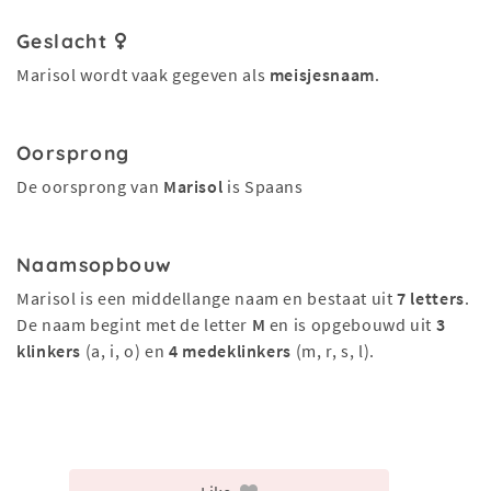
Geslacht
Marisol wordt vaak gegeven als
meisjesnaam
.
Oorsprong
De oorsprong van
Marisol
is Spaans
Naamsopbouw
Marisol is een middellange naam en bestaat uit
7 letters
.
De naam begint met de letter
M
en is opgebouwd uit
3
klinkers
(a, i, o) en
4 medeklinkers
(m, r, s, l).