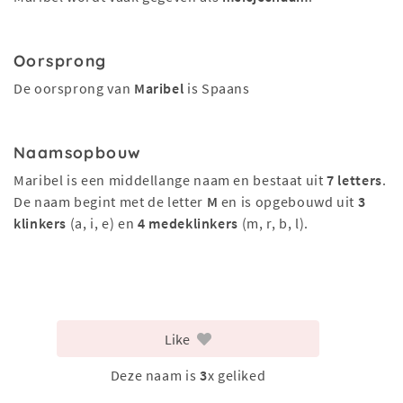
Oorsprong
De oorsprong van
Maribel
is Spaans
Naamsopbouw
Maribel is een middellange naam en bestaat uit
7 letters
.
De naam begint met de letter
M
en is opgebouwd uit
3
klinkers
(a, i, e) en
4 medeklinkers
(m, r, b, l).
Like
Deze naam is
3
x geliked