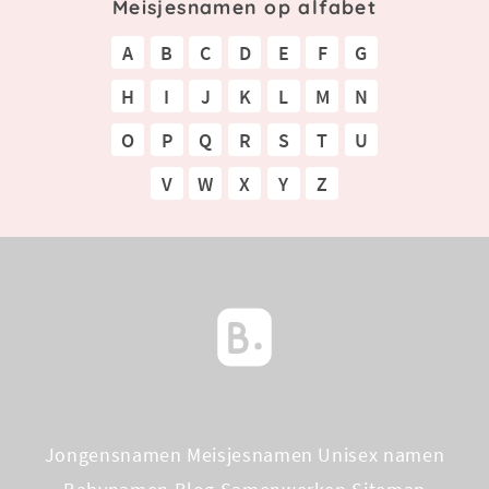
Meisjesnamen op alfabet
A
B
C
D
E
F
G
H
I
J
K
L
M
N
O
P
Q
R
S
T
U
V
W
X
Y
Z
Jongensnamen
Meisjesnamen
Unisex namen