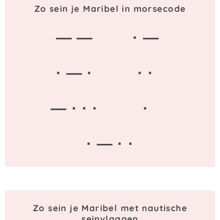
Zo sein je Maribel in morsecode
— —
· —
· — ·
· ·
— · · ·
·
· — · ·
Zo sein je Maribel met nautische
seinvlaggen