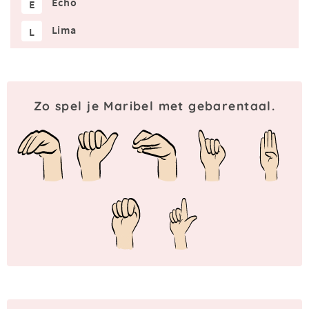
Echo
E
Lima
L
Zo spel je Maribel met gebarentaal.