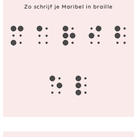
Zo schrijf je Maribel in braille
m
a
r
i
b
e
l