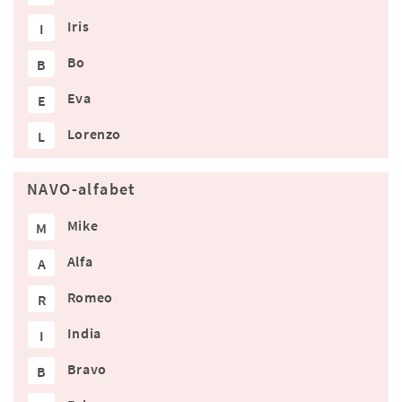
Iris
I
Bo
B
Eva
E
Lorenzo
L
NAVO-alfabet
Mike
M
Alfa
A
Romeo
R
India
I
Bravo
B