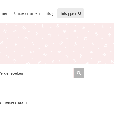
amen
Unisex namen
Blog
Inloggen
ls
meisjesnaam
.