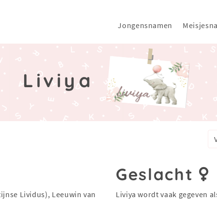
Jongensnamen
Meisjesn
Liviya
Geslacht
atijnse Lividus), Leeuwin van
Liviya wordt vaak gegeven a