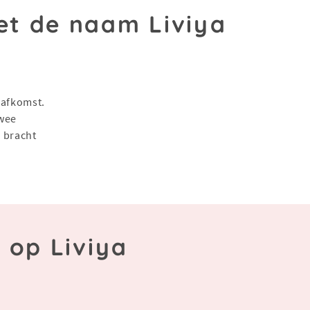
t de naam Liviya
 afkomst.
twee
1 bracht
 op Liviya