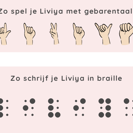
Zo spel je Liviya met gebarentaal
Zo schrijf je Liviya in braille
l
i
v
i
y