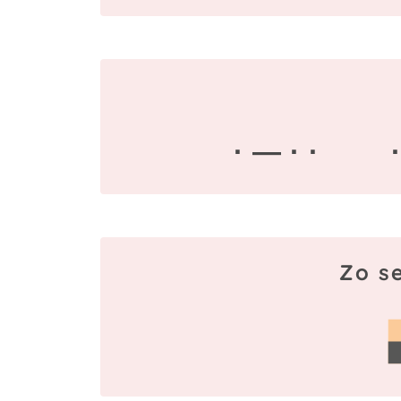
· — · ·
Zo se