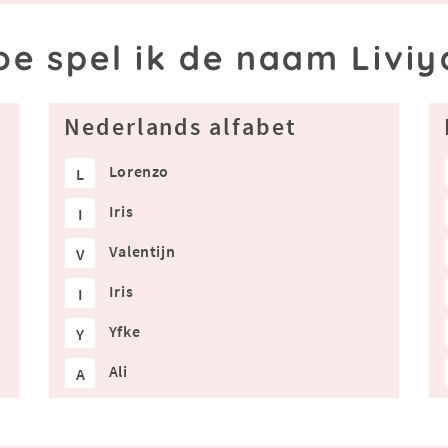
oe spel ik de naam Liviy
Nederlands alfabet
Lorenzo
L
Iris
I
Valentijn
V
Iris
I
Yfke
Y
Ali
A