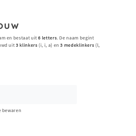
ouw
am en bestaat uit
6 letters
. De naam begint
uwd uit
3 klinkers
(i, i, a) en
3 medeklinkers
(l,
e bewaren