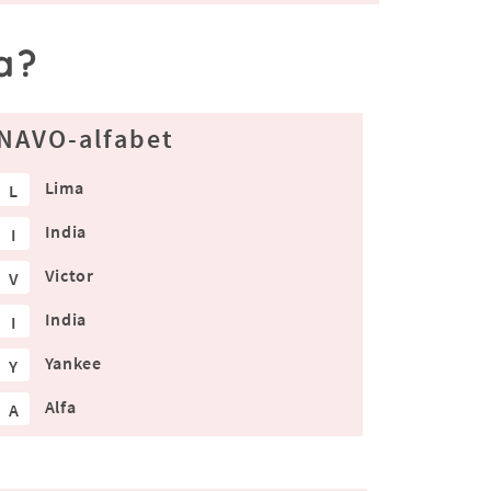
a?
NAVO-alfabet
Lima
L
India
I
Victor
V
India
I
Yankee
Y
Alfa
A