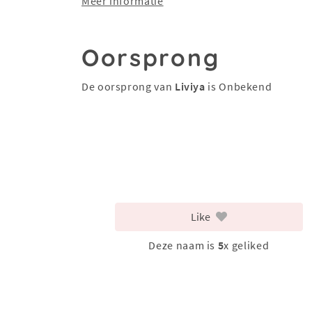
Meer informatie
Oorsprong
De oorsprong van
Liviya
is Onbekend
Like
Deze naam is
5
x geliked