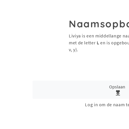
Naamsopb
Liviya is een middellange na
met de letter
L
en is opgebo
v, y).
Opslaan
Log in om de naam t