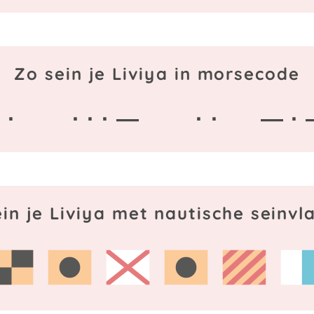
Zo sein je Liviya in morsecode
· ·
· · · —
· ·
— ·
in je Liviya met nautische seinv