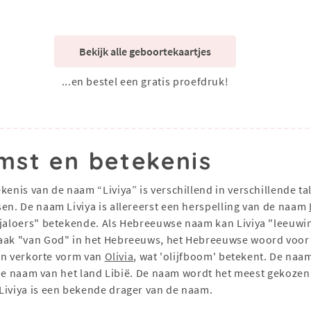
Bekijk alle geboortekaartjes
...en bestel een gratis proefdruk!
mst en betekenis
kenis van de naam “Liviya” is verschillend in verschillende t
sen. De naam Liviya is allereerst een herspelling van de naam
"jaloers" betekende. Als Hebreeuwse naam kan Liviya "leeuwi
vaak "van God" in het Hebreeuws, het Hebreeuwse woord voor 
een verkorte vorm van
Olivia
, wat 'olijfboom' betekent. De naa
ns de naam van het land Libië. De naam wordt het meest gekozen
Liviya is een bekende drager van de naam.