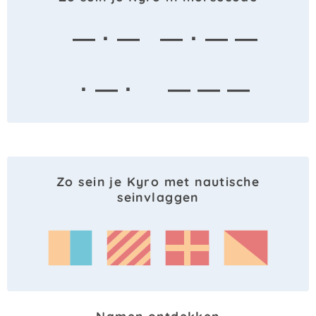
— · —
— · — —
· — ·
— — —
Zo sein je Kyro met nautische
seinvlaggen
Namen ontdekken