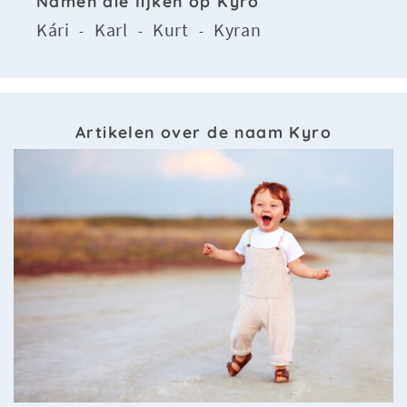
Namen die lijken op Kyro
Kári
Karl
Kurt
Kyran
-
-
-
Artikelen over de naam Kyro