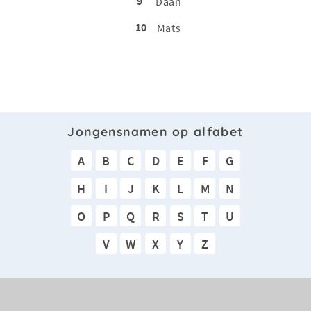
9
Daan
10
Mats
Jongensnamen op alfabet
A
B
C
D
E
F
G
H
I
J
K
L
M
N
O
P
Q
R
S
T
U
V
W
X
Y
Z