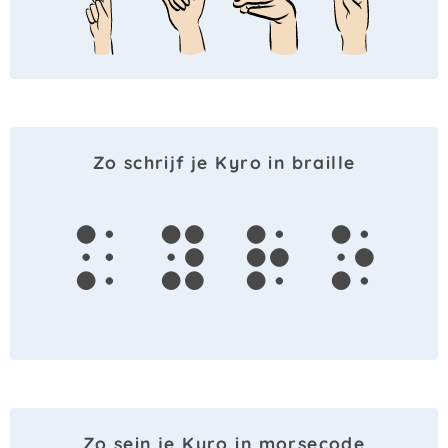
Zo schrijf je Kyro in braille
k
y
r
o
Zo sein je Kyro in morsecode