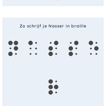
Zo schrijf je Nasser in braille
n
a
s
s
e
r