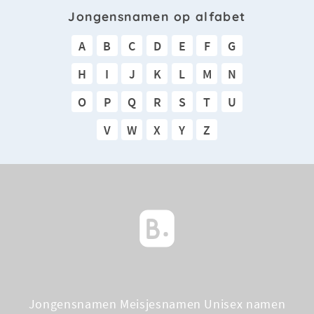
Jongensnamen op alfabet
A
B
C
D
E
F
G
H
I
J
K
L
M
N
O
P
Q
R
S
T
U
V
W
X
Y
Z
Jongensnamen
Meisjesnamen
Unisex namen