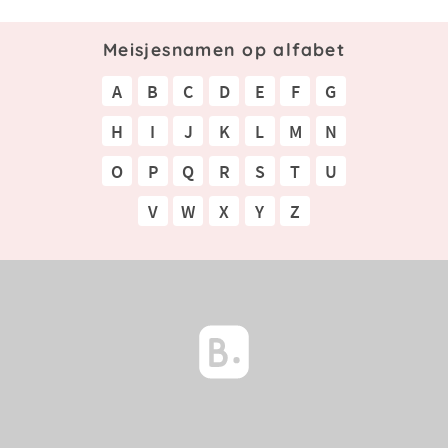
Meisjesnamen op alfabet
A
B
C
D
E
F
G
H
I
J
K
L
M
N
O
P
Q
R
S
T
U
V
W
X
Y
Z