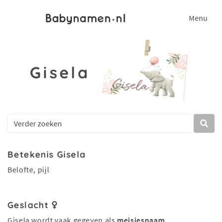
Menu
Gisela
Betekenis Gisela
Belofte, pijl
Geslacht
Gisela wordt vaak gegeven als
meisjesnaam
.