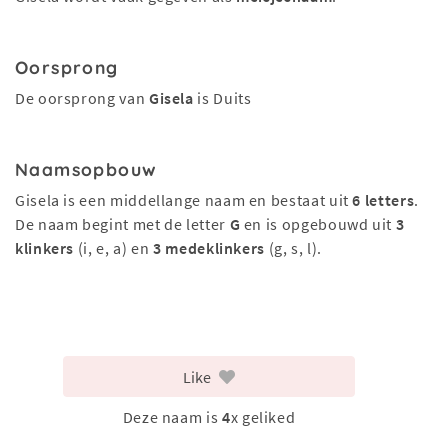
Oorsprong
De oorsprong van
Gisela
is Duits
Naamsopbouw
Gisela is een middellange naam en bestaat uit
6 letters
.
De naam begint met de letter
G
en is opgebouwd uit
3
klinkers
(i, e, a) en
3 medeklinkers
(g, s, l).
Like
Deze naam is
4
x geliked