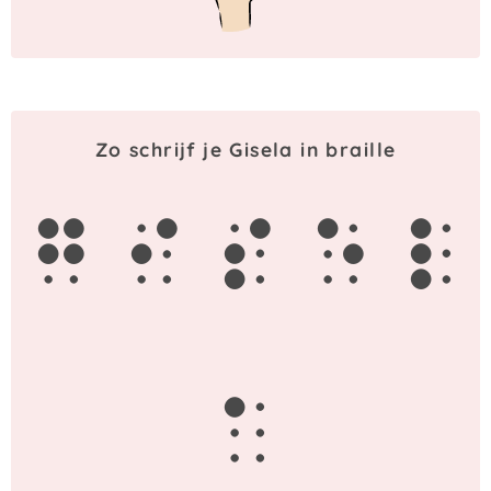
Zo schrijf je Gisela in braille
g
i
s
e
l
a