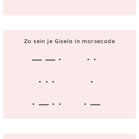
Zo sein je Gisela in morsecode
— — ·
· ·
· · ·
·
· — · ·
· —