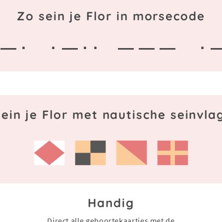
Zo sein je Flor in morsecode
 — ·
· — · ·
— — —
· 
ein je Flor met nautische seinvl
Handig
Direct alle geboortekaartjes met de