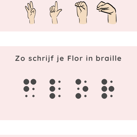
Zo schrijf je Flor in braille
f
l
o
r