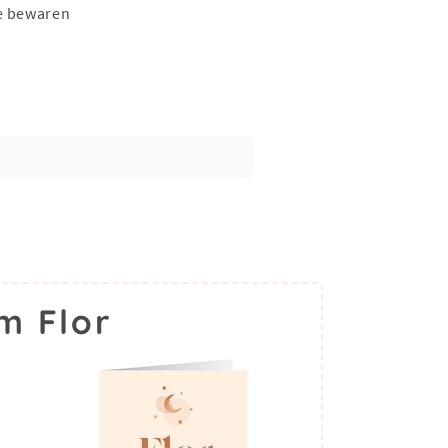
e bewaren
m Flor