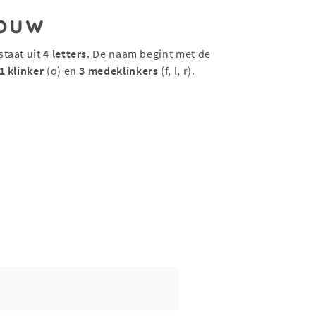
ouw
staat uit
4 letters
. De naam begint met de
1 klinker
(o) en
3 medeklinkers
(f, l, r).