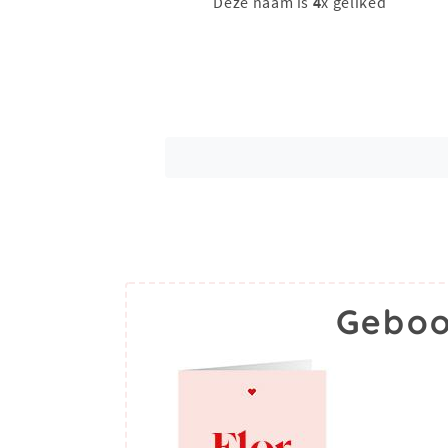
Deze naam is
4
x geliked
Geboo