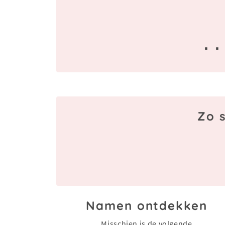
· ·
Zo s
Namen ontdekken
Misschien is de volgende