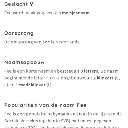
Geslacht
Fee wordt vaak gegeven als
meisjesnaam
.
Oorsprong
De oorsprong van
Fee
is Nederlands
Naamsopbouw
Fee is een korte naam en bestaat uit
3 letters
. De naam
begint met de letter
F
en is opgebouwd uit
2 klinkers
(e,
e) en
1 medeklinker
(f).
Populariteit van de naam Fee
Fee is een populaire babynaam en staat in de lijst van de
Sociale Verzekeringsbank (SVB) met meest gegeven
namen van 2024. In de grafiek zie je de populariteit van