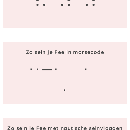
f
e
e
Zo sein je Fee in morsecode
· · — ·
·
·
Zo sein je Fee met nautische seinvlaggen