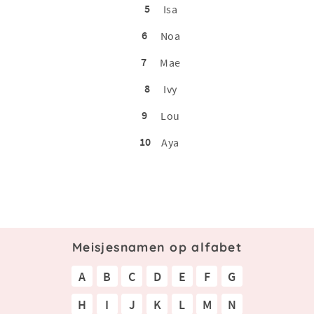
5
Isa
6
Noa
7
Mae
8
Ivy
9
Lou
10
Aya
Meisjesnamen op alfabet
A
B
C
D
E
F
G
H
I
J
K
L
M
N