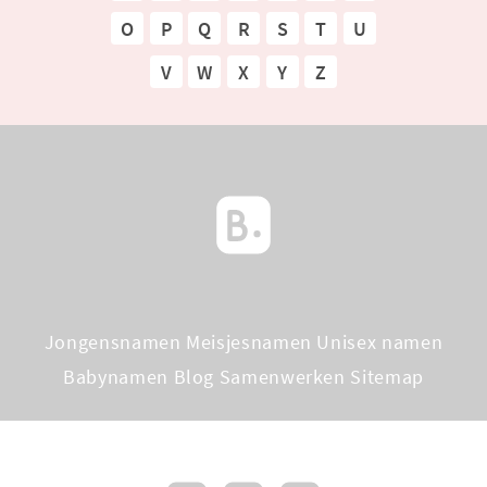
O
P
Q
R
S
T
U
V
W
X
Y
Z
Jongensnamen
Meisjesnamen
Unisex namen
Babynamen Blog
Samenwerken
Sitemap