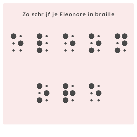
Zo schrijf je Eleonore in braille
e
l
e
o
n
o
r
e