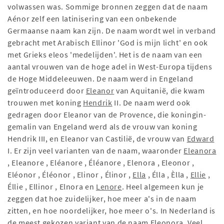
volwassen was. Sommige bronnen zeggen dat de naam
Aénor zelf een latinisering van een onbekende
Germaanse naam kan zijn. De naam wordt wel in verband
gebracht met Arabisch Ellinor 'God is mijn licht' en ook
met Grieks eleos 'medelijden'. Het is de naam van een
aantal vrouwen van de hoge adel in West-Europa tijdens
de Hoge Middeleeuwen. De naam werd in Engeland
geïntroduceerd door
Eleanor
van Aquitanië, die kwam
trouwen met koning
Hendrik
II. De naam werd ook
gedragen door Eleanor van de Provence, die koningin-
gemalin van Engeland werd als de vrouw van koning
Hendrik III, en Eleanor van Castilië, de vrouw van
Edward
I. Er zijn veel varianten van de naam, waaronder
Eleanora
, Eleanore , Eléanore , Éléanore , Elenora , Eleonor ,
Eléonor , Éléonor , Elinor , Élinor ,
Ella
, Élla , Èlla ,
Ellie
,
Éllie , Ellinor , Elnora en
Lenore
. Heel algemeen kun je
zeggen dat hoe zuidelijker, hoe meer a's in de naam
zitten, en hoe noordelijker, hoe meer o's. In Nederland is
de meest gekozen variant van de naam Eleonora. Veel