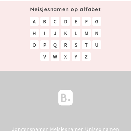
Meisjesnamen op alfabet
A
B
C
D
E
F
G
H
I
J
K
L
M
N
O
P
Q
R
S
T
U
V
W
X
Y
Z
Jongensnamen
Meisjesnamen
Unisex namen