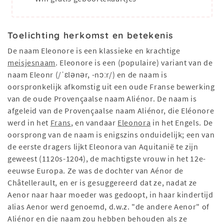
Toelichting herkomst en betekenis
De naam Eleonore is een klassieke en krachtige
meisjesnaam
. Eleonore is een (populaire) variant van de
naam Eleonr (/ˈɛlənər, -nɔːr/) en de naam is
oorspronkelijk afkomstig uit een oude Franse bewerking
van de oude Provençaalse naam Aliénor. De naam is
afgeleid van de Provençaalse naam Aliénor, die Eléonore
werd in het
Frans
, en vandaar
Eleonora
in het Engels. De
oorsprong van de naam is enigszins onduidelijk; een van
de eerste dragers lijkt Eleonora van Aquitanië te zijn
geweest (1120s-1204), de machtigste vrouw in het 12e-
eeuwse Europa. Ze was de dochter van Aénor de
Châtellerault, en er is gesuggereerd dat ze, nadat ze
Aenor naar haar moeder was gedoopt, in haar kindertijd
alias Aenor werd genoemd, d.w.z. "de andere Aenor" of
Aliénor en die naam zou hebben behouden als ze