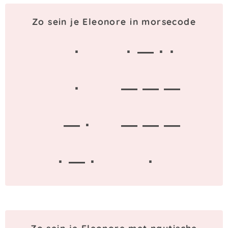
Zo sein je Eleonore in morsecode
·
· — · ·
·
— — —
— ·
— — —
· — ·
·