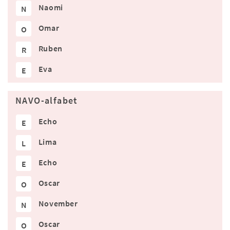
Naomi
N
Omar
O
Ruben
R
Eva
E
NAVO-alfabet
Echo
E
Lima
L
Echo
E
Oscar
O
November
N
Oscar
O