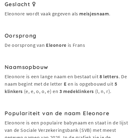
Geslacht
Eleonore wordt vaak gegeven als
meisjesnaam
.
Oorsprong
De oorsprong van
Eleonore
is Frans
Naamsopbouw
Eleonore is een lange naam en bestaat uit
8 letters
. De
naam begint met de letter
E
en is opgebouwd uit
5
klinkers
(e, e, o, o, e) en
3 medeklinkers
(l, n, r).
Populariteit van de naam Eleonore
Eleonore is een populaire babynaam en staat in de lijst
van de Sociale Verzekeringsbank (SVB) met meest
gegeven namen van 2025. In de grafiek zie je de