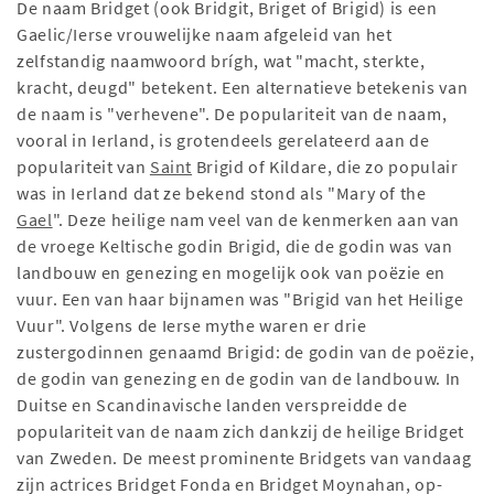
De naam Bridget (ook Bridgit, Briget of Brigid) is een
Gaelic/Ierse vrouwelijke naam afgeleid van het
zelfstandig naamwoord brígh, wat "macht, sterkte,
kracht, deugd" betekent. Een alternatieve betekenis van
de naam is "verhevene". De populariteit van de naam,
vooral in Ierland, is grotendeels gerelateerd aan de
populariteit van
Saint
Brigid of Kildare, die zo populair
was in Ierland dat ze bekend stond als "Mary of the
Gael
". Deze heilige nam veel van de kenmerken aan van
de vroege Keltische godin Brigid, die de godin was van
landbouw en genezing en mogelijk ook van poëzie en
vuur. Een van haar bijnamen was "Brigid van het Heilige
Vuur". Volgens de Ierse mythe waren er drie
zustergodinnen genaamd Brigid: de godin van de poëzie,
de godin van genezing en de godin van de landbouw. In
Duitse en Scandinavische landen verspreidde de
populariteit van de naam zich dankzij de heilige Bridget
van Zweden. De meest prominente Bridgets van vandaag
zijn actrices Bridget Fonda en Bridget Moynahan, op-