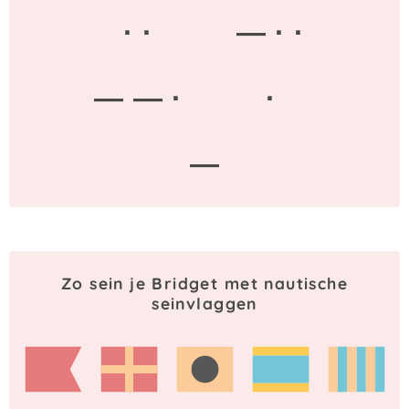
· ·
— · ·
— — ·
·
—
Zo sein je Bridget met nautische
seinvlaggen