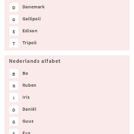
Danemark
D
Gallipoli
G
Edison
E
Tripoli
T
Nederlands alfabet
Bo
B
Ruben
R
Iris
I
Daniël
D
Guus
G
Eva
E