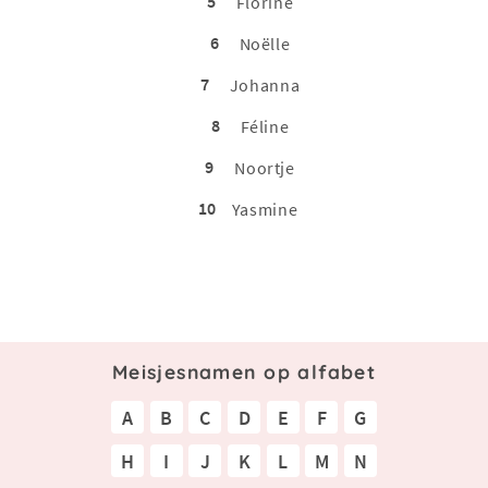
5
Florine
6
Noëlle
7
Johanna
8
Féline
9
Noortje
10
Yasmine
Meisjesnamen op alfabet
A
B
C
D
E
F
G
H
I
J
K
L
M
N