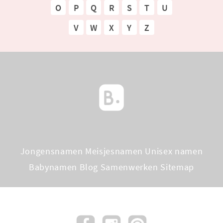
O
P
Q
R
S
T
U
V
W
X
Y
Z
Jongensnamen
Meisjesnamen
Unisex namen
Babynamen Blog
Samenwerken
Sitemap