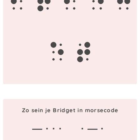
b
r
i
d
g
e
t
Zo sein je Bridget in morsecode
— · · ·
· — ·