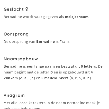
Geslacht
Bernadine wordt vaak gegeven als
meisjesnaam
.
Oorsprong
De oorsprong van
Bernadine
is Frans
Naamsopbouw
Bernadine is een lange naam en bestaat uit
9 letters
. De
naam begint met de letter
B
en is opgebouwd uit
4
klinkers
(e, a, i, e) en
5 medeklinkers
(b, r, n, d, n).
Anagram
Met alle losse karakters in de naam Bernadine maak je
ook deze babynaam: