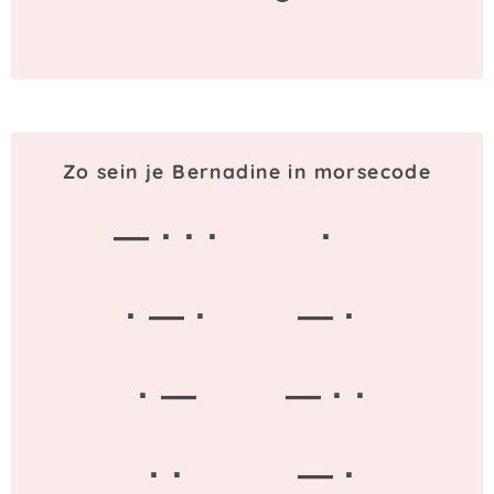
Zo sein je Bernadine in morsecode
— · · ·
·
· — ·
— ·
· —
— · ·
· ·
— ·