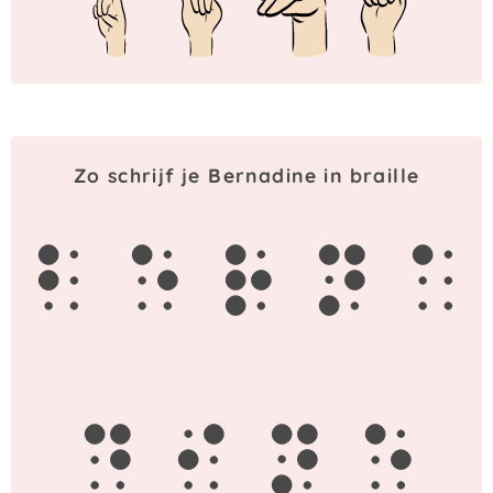
Zo schrijf je Bernadine in braille
b
e
r
n
a
d
i
n
e