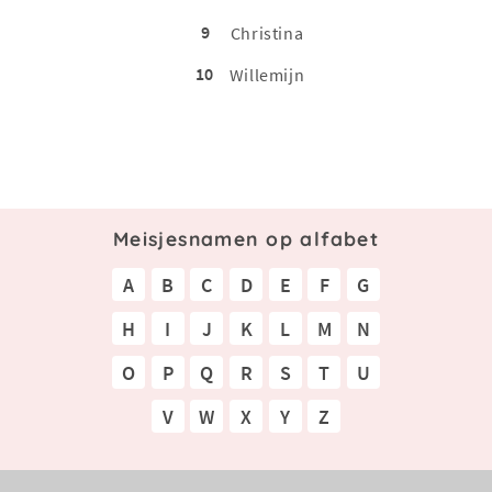
9
Christina
10
Willemijn
Meisjesnamen op alfabet
A
B
C
D
E
F
G
H
I
J
K
L
M
N
O
P
Q
R
S
T
U
V
W
X
Y
Z