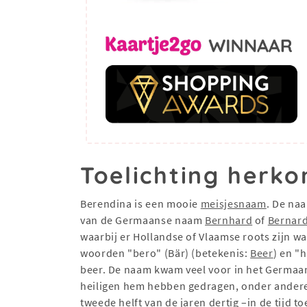
Toelichting herko
Berendina is een mooie
meisjesnaam
. De na
van de Germaanse naam
Bernhard
of
Bernar
waarbij er Hollandse of Vlaamse roots zijn 
woorden "bero" (Bär) (betekenis:
Beer
) en "
beer. De naam kwam veel voor in het Germaan
heiligen hem hebben gedragen, onder andere 
tweede helft van de jaren dertig –in de tijd t