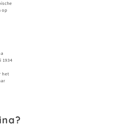
pische
m op
na
i 1934
r het
aar
ina?