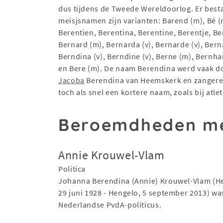
dus tijdens de Tweede Wereldoorlog. Er best
meisjsnamen zijn varianten: Barend (m), Bé (m
Berentien, Berentina, Berentine, Berentje, Be
Bernard (m), Bernarda (v), Bernarde (v), Bern
Berndina (v), Berndine (v), Berne (m), Bernha
en Bere (m). De naam Berendina werd vaak d
Jacoba
Berendina van Heemskerk en zanger
toch als snel een kortere naam, zoals bij at
Beroemdheden me
Annie Krouwel-Vlam
Politica
Johanna Berendina (Annie) Krouwel-Vlam (H
29 juni 1928 - Hengelo, 5 september 2013) wa
Nederlandse PvdA-politicus.