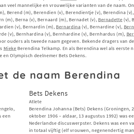
aan veel mannelijke en vrouwelijke varianten van de naam. 
), Berend (m), Berendien (v), Berendientje (v), Berendina (v)
rn (m), Berna (v), Bernaard (m), Bernadet (v),
Bernadette
(v), 
ardien (v), Bernardin (m),
Bernardina
(v), Bernardine (v),
Ber
rde (v), Bernhardina (v), Bernhardine (v), Bernhardus (m),
Ber
oor ouders als tweede naam gegeven. Bekende dragers van de
es
Mieke
Berendina Telkamp. En als Berendina wel als eerste 
lete en Olympisch deelnemer Bets Dekens.
t de naam Berendina
Bets Dekens
Atlete
engelo,
Berendina Johanna (Bets) Dekens (Groningen, 
s een
oktober 1906 – aldaar, 13 augustus 1992) was e
Nederlandse discuswerpster. Dekens was een v
in totaal vijftig (elf vrouwen, negenendertig ma