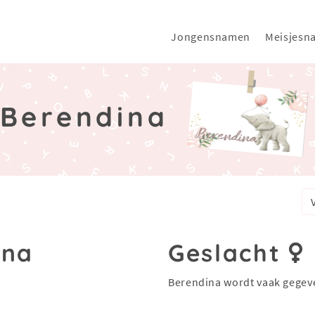
Jongensnamen
Meisjesn
Berendina
ina
Geslacht
Berendina wordt vaak gegev