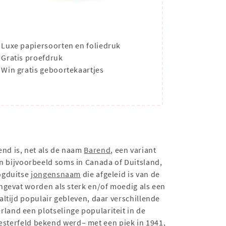
Luxe papiersoorten en foliedruk
Gratis proefdruk
Win gratis geboortekaartjes
end is, net als de naam
Barend
, een variant
n bijvoorbeeld soms in Canada of Duitsland,
ogduitse
jongensnaam
die afgeleid is van de
ngevat worden als sterk en/of moedig als een
 altijd populair gebleven, daar verschillende
and een plotselinge populariteit in de
sterfeld bekend werd– met een piek in 1941,