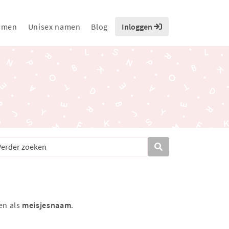
amen
Unisex namen
Blog
Inloggen
en als
meisjesnaam
.