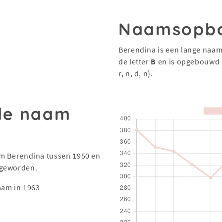
Naamsopb
Berendina is een lange naam
de letter
B
en is opgebouwd 
r, n, d, n).
 de naam
aam Berendina tussen 1950 en
 geworden.
aam in 1963