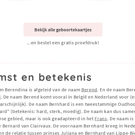
Bekijk alle geboortekaartjes
...en bestel een gratis proefdruk!
mst en betekenis
am Berendina is afgeleid van de naam
Berend
. En de naam Ber
d
. De naam Berend komt vooral in België en Nederland voor (e
waarschijnlijk). De naam Bernhard is een tweestammige Oudho
hard" (betekenis: hard, sterk, moedig). De naam kan dus same
se gebied, maar is ook geadapteerd in het
Frans
. De naam is
Bernard van Clairvaux. De voornaam Bernhard kreeg in Nederl
oen de relatie tussen prinses
Juliana
en Bernhard van Lippe-Bie