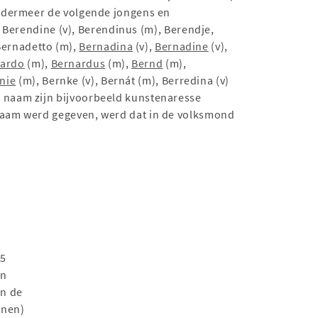
Ondermeer de volgende jongens en
, Berendine (v), Berendinus (m), Berendje,
Bernadetto (m),
Bernadina
(v),
Bernadine
(v),
nardo
(m),
Bernardus
(m),
Bernd
(m),
nie
(m), Bernke (v), Bernát (m), Berredina (v)
 naam zijn bijvoorbeeld kunstenaresse
naam werd gegeven, werd dat in de volksmond
25
en
an de
nnen)