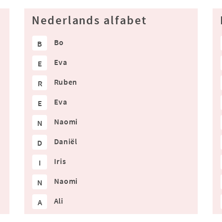
Nederlands alfabet
Bo
B
Eva
E
Ruben
R
Eva
E
Naomi
N
Daniël
D
Iris
I
Naomi
N
Ali
A