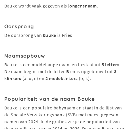
Bauke wordt vaak gegeven als
jongensnaam
.
Oorsprong
De oorsprong van
Bauke
is Fries
Naamsopbouw
Bauke is een middellange naam en bestaat uit
5 letters
.
De naam begint met de letter
B
en is opgebouwd uit
3
klinkers
(a, u, e) en
2 medeklinkers
(b, k).
Populariteit van de naam Bauke
Bauke is een populaire babynaam en staat in de lijst van
de Sociale Verzekeringsbank (SVB) met meest gegeven
namen van 2024. In de grafiek zie je de populariteit van
de naam Bauke tussen 2014 en 2024. De naam Bauke is in