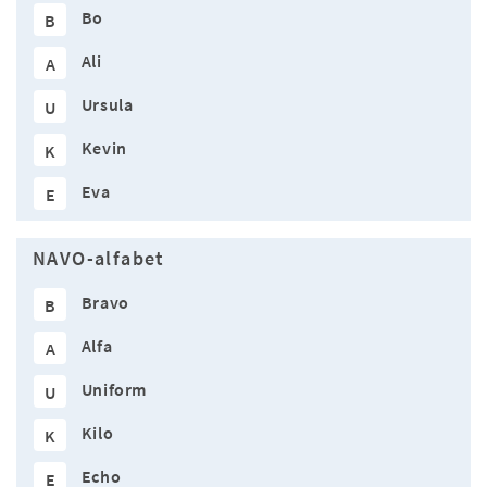
Bo
B
Ali
A
Ursula
U
Kevin
K
Eva
E
NAVO-alfabet
Bravo
B
Alfa
A
Uniform
U
Kilo
K
Echo
E