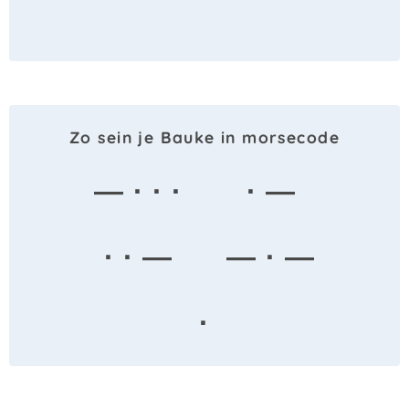
Zo sein je Bauke in morsecode
— · · ·
· —
· · —
— · —
·