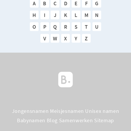
A
B
C
D
E
F
G
H
I
J
K
L
M
N
O
P
Q
R
S
T
U
V
W
X
Y
Z
Jongensnamen
Meisjesnamen
Unisex namen
Babynamen Blog
Samenwerken
Sitemap