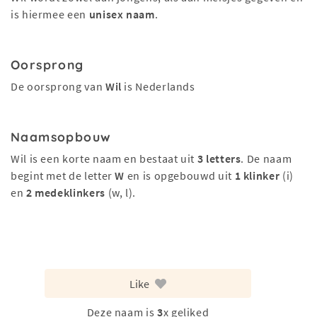
is hiermee een
unisex naam
.
Oorsprong
De oorsprong van
Wil
is Nederlands
Naamsopbouw
Wil is een korte naam en bestaat uit
3 letters
. De naam
begint met de letter
W
en is opgebouwd uit
1 klinker
(i)
en
2 medeklinkers
(w, l).
Like
Deze naam is
3
x geliked