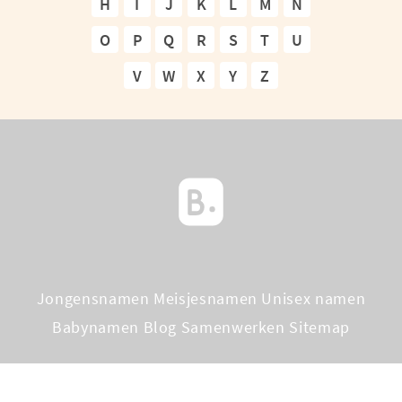
H
I
J
K
L
M
N
O
P
Q
R
S
T
U
V
W
X
Y
Z
Jongensnamen
Meisjesnamen
Unisex namen
Babynamen Blog
Samenwerken
Sitemap