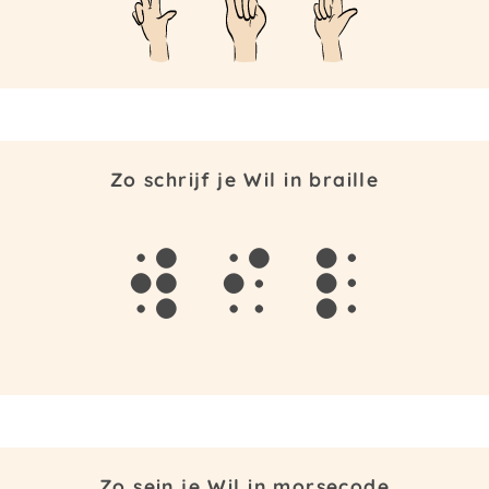
Zo schrijf je Wil in braille
w
i
l
Zo sein je Wil in morsecode