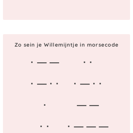
Zo sein je Willemijntje in morsecode
· — —
· ·
· — · ·
· — · ·
·
— —
· ·
· — — —