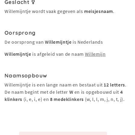
Geslacht
Willemijntje wordt vaak gegeven als
meisjesnaam
.
Oorsprong
De oorsprong van
Willemijntje
is Nederlands
Willemijntje
is afgeleid van de naam
Willemijn
Naamsopbouw
Willemijntje is een lange naam en bestaat uit
12 letters
.
De naam begint met de letter
W
en is opgebouwd uit
4
klinkers
(i, e, i, e) en
8 medeklinkers
(w, l, l, m, j, n, t, j).