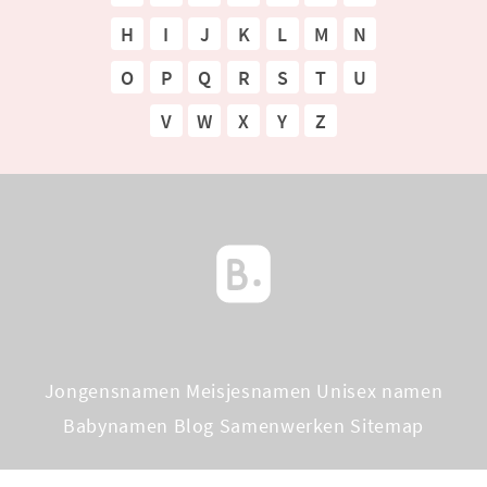
H
I
J
K
L
M
N
O
P
Q
R
S
T
U
V
W
X
Y
Z
Jongensnamen
Meisjesnamen
Unisex namen
Babynamen Blog
Samenwerken
Sitemap