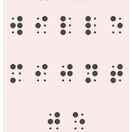
w
i
l
l
e
m
i
j
n
t
j
e