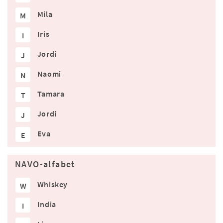
Mila
M
Iris
I
Jordi
J
Naomi
N
Tamara
T
Jordi
J
Eva
E
NAVO-alfabet
Whiskey
W
India
I