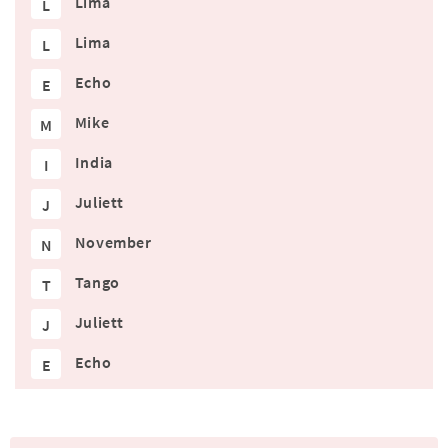
Lima
L
Lima
L
Echo
E
Mike
M
India
I
Juliett
J
November
N
Tango
T
Juliett
J
Echo
E