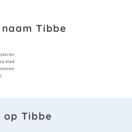
 naam Tibbe
gstoren
se stad
 binnen
6.
n op Tibbe