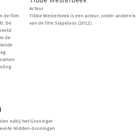
Acteur
n de film
Tibbe Westerbeek is een acteur, onder andere 
t. De
van de film Slapeloos (2012).
peeld
om de
elende
mag
n samen
teling
n
olen nabij het Groninger
meente Midden-Groningen