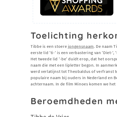
Toelichting herko
Tibbe is een stoere
jongensnaam
. De naam T
eerste lid 'ti-' is een verbastering van 'Diet-', '
Het tweede lid '-be' duidt erop, dat het oors
naam die met een lipletter begon. In aanmerk
werd verlatijnst tot Theobaldus of verfranst to
populaire naam bij ouders in Nederland en B
achternaam. In de film Minoes komen we het 
Beroemdheden me
Tibbe de Vries