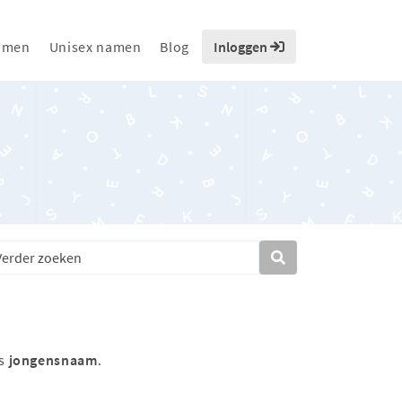
amen
Unisex namen
Blog
Inloggen
ls
jongensnaam
.