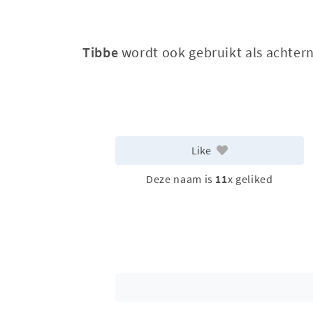
Tibbe
wordt ook gebruikt als achte
Like
Deze naam is
11
x geliked