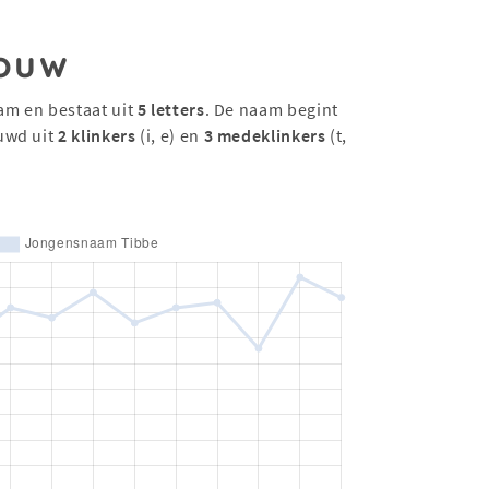
ouw
am en bestaat uit
5 letters
. De naam begint
uwd uit
2 klinkers
(i, e) en
3 medeklinkers
(t,