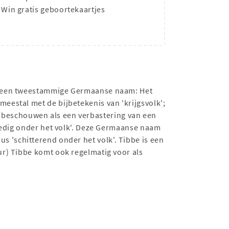
Win gratis geboortekaartjes
van een tweestammige Germaanse naam: Het
olk'; meestal met de bijbetekenis van 'krijgsvolk';
dus beschouwen als een verbastering van een
oedig onder het volk'. Deze Germaanse naam
Dus 'schitterend onder het volk'. Tibbe is een
r) Tibbe komt ook regelmatig voor als