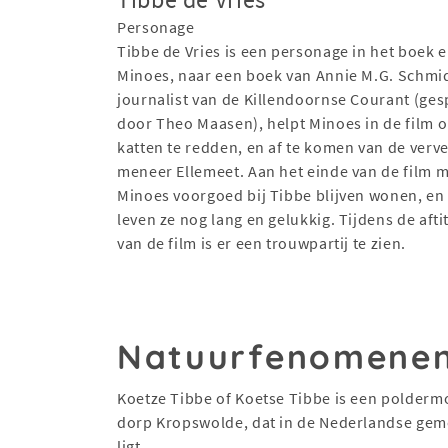
Personage
Tibbe de Vries is een personage in het boek e
Minoes, naar een boek van Annie M.G. Schmid
journalist van de Killendoornse Courant (ges
door Theo Maasen), helpt Minoes in de film 
katten te redden, en af te komen van de verv
meneer Ellemeet. Aan het einde van de film 
Minoes voorgoed bij Tibbe blijven wonen, e
leven ze nog lang en gelukkig. Tijdens de afti
van de film is er een trouwpartij te zien.
Natuurfenomene
Koetze Tibbe of Koetse Tibbe is een polderm
dorp Kropswolde, dat in de Nederlandse ge
ligt.