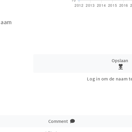
rnaam
Opslaan
Log in om de naam t
Comment