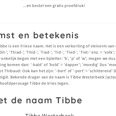
...en bestel een gratis proefdruk!
mst en betekenis
ibbe is een Friese naam. Het is een verkorting of vleivorm 
Dit-', 'Thiad-', 'Thid-', 'Tiad-', 'Tid-', 'Tied-', 'Tiet-' enz. = 'v
pronkelijk begon met een lipletter: 'b', 'p' of 'w'; mogen we 
ing komen dan: '-bald' of 'bold' = 'dapper'; 'moedig' Dus 'm
t Thibaud: Ook kan het zijn: '-bert' of '-pert' = 'schitterend' 
elgië. Bekende drager van de naam is Tibbe Westerbeek (acteu
hoofdperosage Tibbe de Vries tegen.
t de naam Tibbe
Tibbe Westerbeek