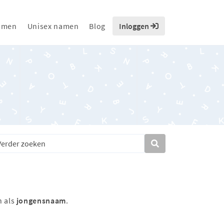
amen
Unisex namen
Blog
Inloggen
n als
jongensnaam
.