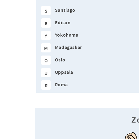
Santiago
S
Edison
E
Yokohama
Y
Madagaskar
M
Oslo
O
Uppsala
U
Roma
R
Z