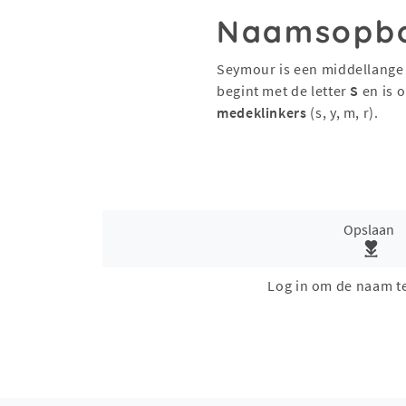
Naamsopb
Seymour is een middellange
begint met de letter
S
en is 
medeklinkers
(s, y, m, r).
Opslaan
Log in om de naam t