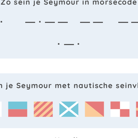
Zo sein je Seymour in morsecode
·
— · — —
— —
— 
· — ·
n je Seymour met nautische sein