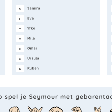
Samira
S
Eva
E
Yfke
Y
Mila
M
Omar
O
Ursula
U
Ruben
R
o spel je Seymour met gebarentaa