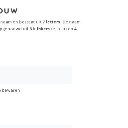
ouw
 naam en bestaat uit
7 letters
. De naam
opgebouwd uit
3 klinkers
(e, o, u) en
4
e bewaren