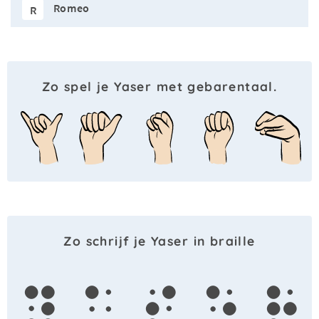
Romeo
R
Zo spel je Yaser met gebarentaal.
Zo schrijf je Yaser in braille
y
a
s
e
r