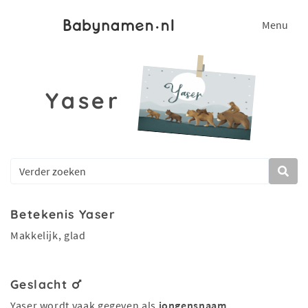
Menu
Yaser
Betekenis Yaser
Makkelijk, glad
Geslacht
Yaser wordt vaak gegeven als
jongensnaam
.