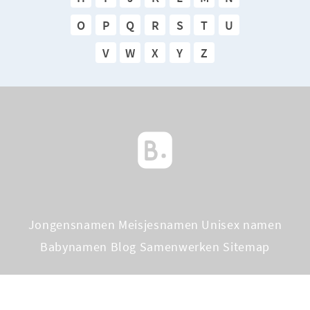
O
P
Q
R
S
T
U
V
W
X
Y
Z
Jongensnamen
Meisjesnamen
Unisex namen
Babynamen Blog
Samenwerken
Sitemap