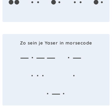
Zo sein je Yaser in morsecode
— · — —
· —
· · ·
·
· — ·