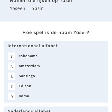
Namen die lijken op Yaser
Yaseen
Yasir
-
Hoe spel ik de naam Yaser?
Internationaal alfabet
Yokohama
Y
Amsterdam
A
Santiago
S
Edison
E
Roma
R
Nederlands alfabet