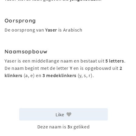
Oorsprong
De oorsprong van
Yaser
is Arabisch
Naamsopbouw
Yaser is een middellange naam en bestaat uit
5 letters
.
De naam begint met de letter
Y
en is opgebouwd uit
2
klinkers
(a, e) en
3 medeklinkers
(y, s, r).
Like
Deze naam is
3
x geliked