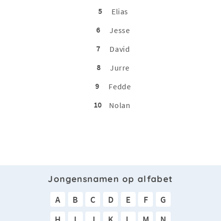
5
Elias
6
Jesse
7
David
8
Jurre
9
Fedde
10
Nolan
Jongensnamen op alfabet
A
B
C
D
E
F
G
H
I
J
K
L
M
N