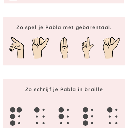
Zo spel je Pabla met gebarentaal.
Zo schrijf je Pabla in braille
p
a
b
l
a