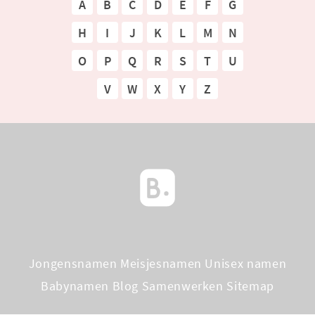
A
B
C
D
E
F
G
H
I
J
K
L
M
N
O
P
Q
R
S
T
U
V
W
X
Y
Z
Jongensnamen
Meisjesnamen
Unisex namen
Babynamen Blog
Samenwerken
Sitemap