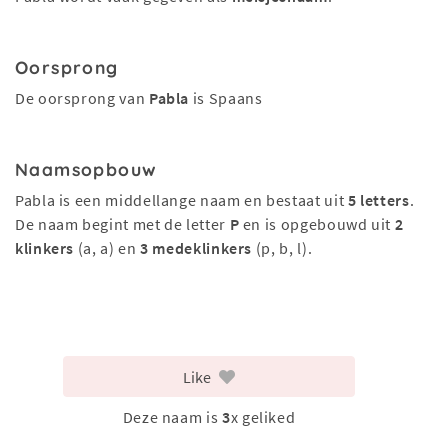
Oorsprong
De oorsprong van
Pabla
is Spaans
Naamsopbouw
Pabla is een middellange naam en bestaat uit
5 letters
.
De naam begint met de letter
P
en is opgebouwd uit
2
klinkers
(a, a) en
3 medeklinkers
(p, b, l).
Like
Deze naam is
3
x geliked