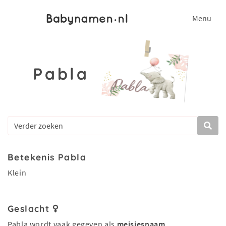
Menu
Pabla
Betekenis Pabla
Klein
Geslacht
Pabla wordt vaak gegeven als
meisjesnaam
.