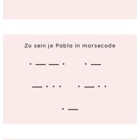
Zo sein je Pabla in morsecode
· — — ·
· —
— · · ·
· — · ·
· —