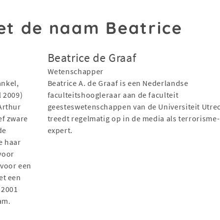
t de naam Beatrice
Beatrice de Graaf
Wetenschapper
ankel,
Beatrice A. de Graaf is een Nederlandse
l 2009)
faculteitshoogleraar aan de faculteit
Arthur
geesteswetenschappen van de Universiteit Utrec
ef zware
treedt regelmatig op in de media als terrorisme-
de
expert.
e haar
voor
 voor een
et een
n 2001
am.