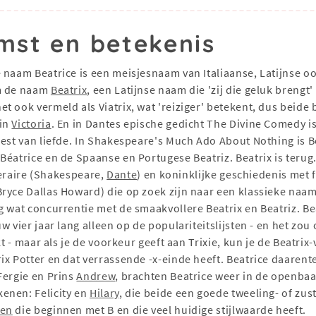
mst en betekenis
e naam Beatrice is een meisjesnaam van Italiaanse, Latijnse oo
nm de naam
Beatrix
, een Latijnse naam die 'zij die geluk brengt
t ook vermeld als Viatrix, wat 'reiziger' betekent, dus beide
gin
Victoria
. En in Dantes epische gedicht The Divine Comedy is
est van liefde. In Shakespeare's Much Ado About Nothing is Be
éatrice en de Spaanse en Portugese Beatriz. Beatrix is ​​teru
iteraire (Shakespeare,
Dante
) en koninklijke geschiedenis met
yce Dallas Howard) die op zoek zijn naar een klassieke naam 
 wat concurrentie met de smaakvollere Beatrix en Beatriz. Bea
w vier jaar lang alleen op de populariteitslijsten - en het z
kt - maar als je de voorkeur geeft aan Trixie, kun je de Beatr
x Potter en dat verrassende -x-einde heeft. Beatrice daarente
Fergie en Prins
Andrew
, brachten Beatrice weer in de openbaa
enen: Felicity en
Hilary
, die beide een goede tweeling- of zus
men
die beginnen met B en die veel huidige stijlwaarde heeft.