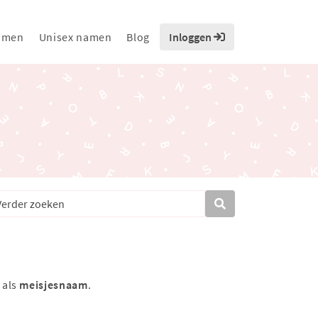
amen
Unisex namen
Blog
Inloggen
 als
meisjesnaam
.