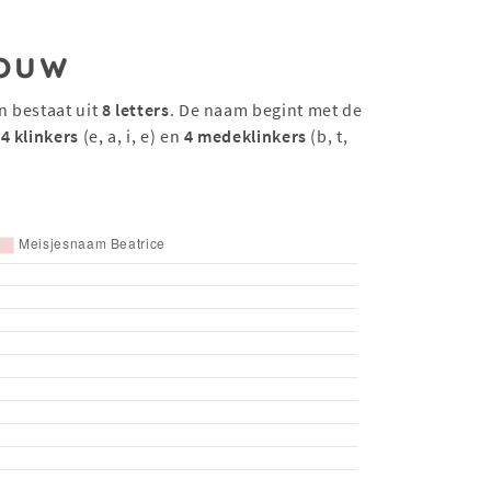
ouw
n bestaat uit
8 letters
. De naam begint met de
t
4 klinkers
(e, a, i, e) en
4 medeklinkers
(b, t,