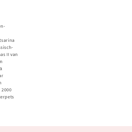
en-
tsarina
sisch-
as II van
am
а
ar
n
n 2000
terpets