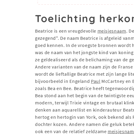
Toelichting herko
Beatrice is een vreugdevolle
meisjesnaam
. D
gezegend". De naam Beatrice is afgeleid va
goed kennen. In de vroegste bronnen wordt he
was de naam van het jongste kind van konin
ze geïdealiseerd als de belichaming van de ge
Andere varianten van de naam zijn de Franse B
wordt de lieftallige Beatrice met zijn lange l
bijvoorbeeld in Engeland
Paul
McCartney en Br
zoals Bea en Bee. Beatrice heeft tegenwoordig
Bea stond aan het begin van de twintigste eeu
modern, terwijl Trixie vintage en brutaal klin
denken aan aquarellist en kinderauteur Beatri
hertog en hertogin van York, ook bekend als 
dochter kozen. Andere namen die geluk betek
ook een van de relatief zeldzame
meisjesna