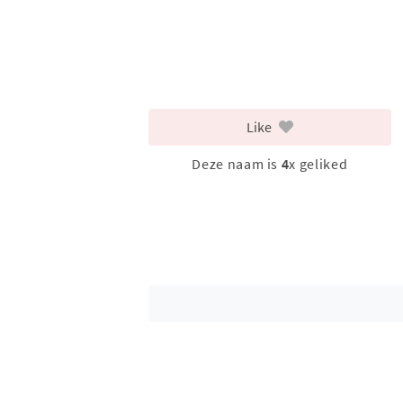
Like
Deze naam is
4
x geliked