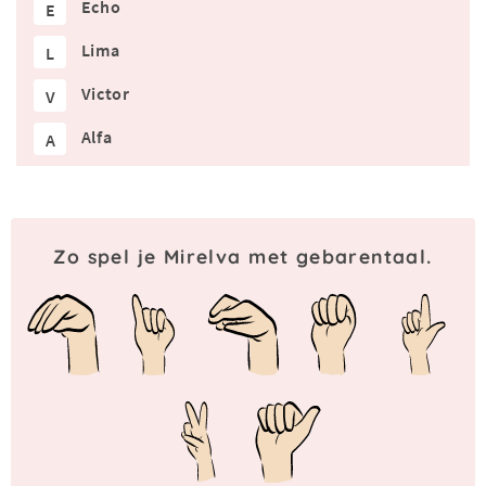
Echo
E
Lima
L
Victor
V
Alfa
A
Zo spel je Mirelva met gebarentaal.