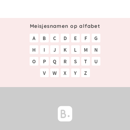
Meisjesnamen op alfabet
A
B
C
D
E
F
G
H
I
J
K
L
M
N
O
P
Q
R
S
T
U
V
W
X
Y
Z