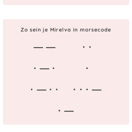
Zo sein je Mirelva in morsecode
— —
· ·
· — ·
·
· — · ·
· · · —
· —