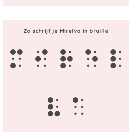
Zo schrijf je Mirelva in braille
m
i
r
e
l
v
a