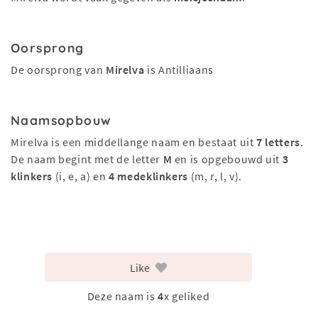
Oorsprong
De oorsprong van
Mirelva
is Antilliaans
Naamsopbouw
Mirelva is een middellange naam en bestaat uit
7 letters
.
De naam begint met de letter
M
en is opgebouwd uit
3
klinkers
(i, e, a) en
4 medeklinkers
(m, r, l, v).
Like
Deze naam is
4
x geliked