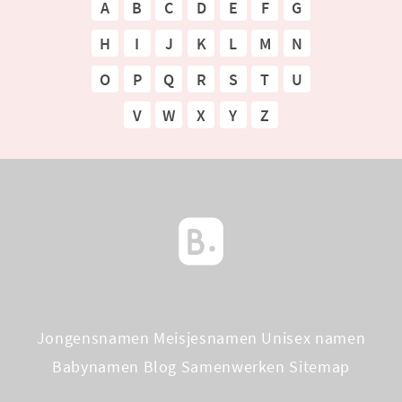
A
B
C
D
E
F
G
H
I
J
K
L
M
N
O
P
Q
R
S
T
U
V
W
X
Y
Z
Jongensnamen
Meisjesnamen
Unisex namen
Babynamen Blog
Samenwerken
Sitemap