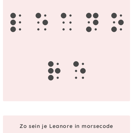
l
e
a
n
o
r
e
Zo sein je Leanore in morsecode