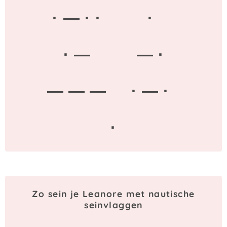
· — · ·
·
· —
— ·
— — —
· — ·
·
Zo sein je Leanore met nautische
seinvlaggen