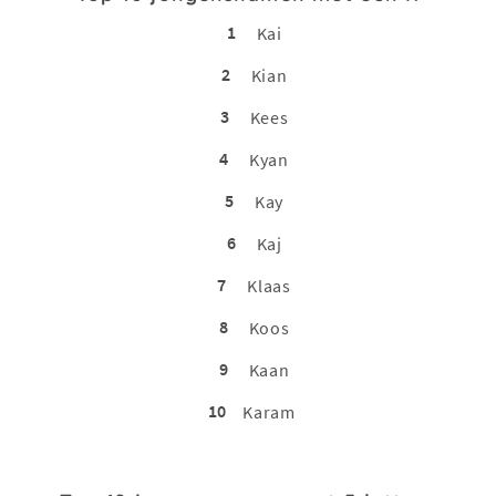
1
Kai
2
Kian
3
Kees
4
Kyan
5
Kay
6
Kaj
7
Klaas
8
Koos
9
Kaan
10
Karam