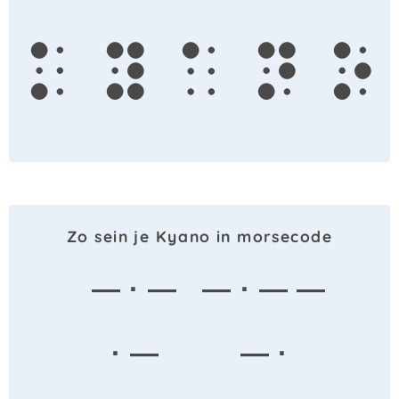
k
y
a
n
o
Zo sein je Kyano in morsecode
— · —
— · — —
· —
— ·