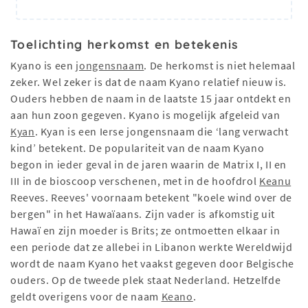
Toelichting herkomst en betekenis
Kyano is een
jongensnaam
. De herkomst is niet helemaal
zeker. Wel zeker is dat de naam Kyano relatief nieuw is.
Ouders hebben de naam in de laatste 15 jaar ontdekt en
aan hun zoon gegeven. Kyano is mogelijk afgeleid van
Kyan
. Kyan is een Ierse jongensnaam die ‘lang verwacht
kind’ betekent. De populariteit van de naam Kyano
begon in ieder geval in de jaren waarin de Matrix I, II en
III in de bioscoop verschenen, met in de hoofdrol
Keanu
Reeves. Reeves' voornaam betekent "koele wind over de
bergen" in het Hawaïaans. Zijn vader is afkomstig uit
Hawaï en zijn moeder is Brits; ze ontmoetten elkaar in
een periode dat ze allebei in Libanon werkte Wereldwijd
wordt de naam Kyano het vaakst gegeven door Belgische
ouders. Op de tweede plek staat Nederland. Hetzelfde
geldt overigens voor de naam
Keano
.