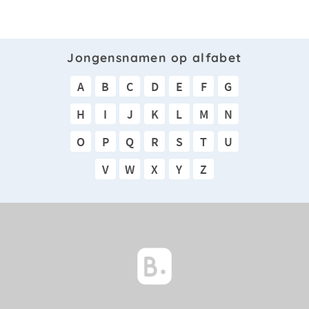
Jongensnamen op alfabet
A
B
C
D
E
F
G
H
I
J
K
L
M
N
O
P
Q
R
S
T
U
V
W
X
Y
Z