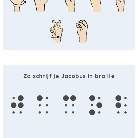
Zo schrijf je Jacobus in braille
j
a
c
o
b