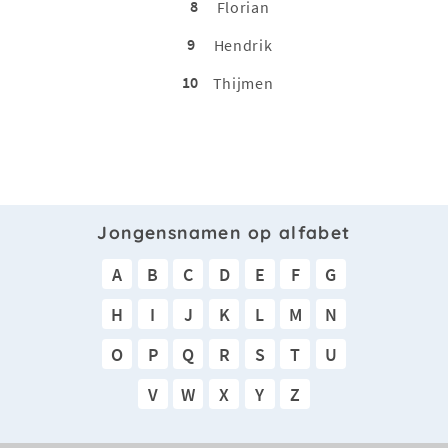
8
Florian
9
Hendrik
10
Thijmen
Jongensnamen op alfabet
A
B
C
D
E
F
G
H
I
J
K
L
M
N
O
P
Q
R
S
T
U
V
W
X
Y
Z