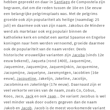
hebben gepreekt en daar in
Santiago
de Compostela zijn
begraven, dat om die reden tussen de 10e en 15e eeuw
een belangrijke pelgrimsplaats was. Met de pelgrims
groeide ook zijn populariteit als heilige (naamdag: 25
juli) en daarmee ook van zijn naam. Jakobus de Mindere
werd als martelaar ook erg populair binnen de
katholieke kerk en omdat een aantal Spaanse en Engelse
koningen naar hem werden vernoemd, groeide daarmee
ook de populariteit van de naam verder. Deels
historische vrouwelijke varianten zijn
Jacoba
(sinds 12e
eeuw bekend), Jaqueta (rond 1400), Jaquemijne,
Jaquemine, Jaquemijne, Jaquemijnkin, Jacquemine,
Jacopmijne, Jaquelyne, Jaexmyntgen, Iacobtien (16e
eeuw),
Jacqueline
, Jakelijn, Jakeline, Jacolijn,
Jacobmina en Jakelintge (17e eeuw). Daarnaast zijn er
veel verkorte versies van de naam, zoals Co, Cobus,
Koos, Jaco,
Jack
en ook
Jaap
... De variant Jacobus is wel
veel minder vaak door ouders gegeven dan de naam
Jakob en
Jacob
. Jacob is de meest voorkomende variant