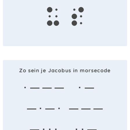
u
s
Zo sein je Jacobus in morsecode
· — — —
· —
— · — ·
— — —
— · · ·
· · —