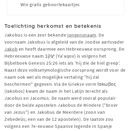
Win gratis geboortekaartjes
Toelichting herkomst en betekenis
Jakobus is een zeer bekende
jongensnaam
. De
voornaam Jakobus is afgeleid van de Joodse aartsvader
Jakob
en heeft daarmee een Hebreeuwse oorsprong. De
Hebreeuwse naam יַעֲקֹב (Ya'aqov) is volgens het
Bijbelboek Genesis 25:26 iets als 'hij die de hiel greep'.
Naast deze volksetymologische oorsprong wordt voor de
naam ook wel als mogelijke vertaling "hij zal
beschermen" gegeven. Via de Griekse vorm Ιακωβος
(Iakobos) kwam de naam in het Latijn terecht als
Jacobus en Jacomus. De naam werd vooral populair
door de beide apostelen Jakobus de Mindere ("broer
van Jezus") en Jakobus de Meerdere (zoon van
Zebedeüs; een van de 12 apostelen). De laatste zou
volgens een 7e-eeuwse Spaanse legende in Spanje