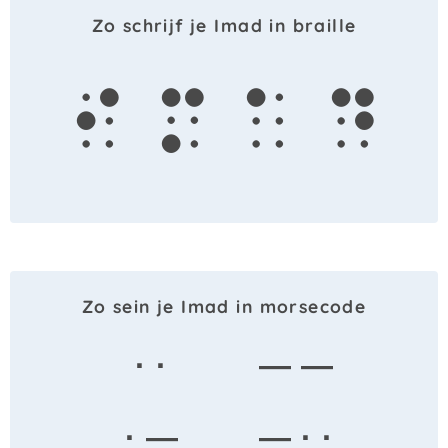
Zo schrijf je Imad in braille
i
m
a
d
Zo sein je Imad in morsecode
· ·
— —
· —
— · ·