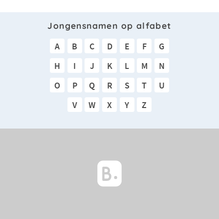
Jongensnamen op alfabet
A
B
C
D
E
F
G
H
I
J
K
L
M
N
O
P
Q
R
S
T
U
V
W
X
Y
Z