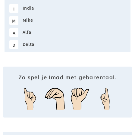
India
I
Mike
M
Alfa
A
Delta
D
Zo spel je Imad met gebarentaal.