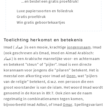
...en bestel een gratis proefdruk!
Luxe papiersoorten en foliedruk
Gratis proefdruk
Win gratis geboortekaartjes
Toelichting herkomst en betekenis
Imad ( عماد )is een mooie, krachtige
jongensnaam
. Imad
(ook geschreven als Emad, Imed en Aimad Arabisch:
عماد) is een Arabische mannelijke voor- en achternaam
en betekent "steun" of "pijler". Imad is een directe
korannaam voor jongens die "pilaren" betekent. Het is
meestal een afkorting voor Imad ad-
Deen
, wat "pijlers
van de religie" betekent, d.w.z. een persoon die een
groot voorstander is van de islam. Het woord Imad wordt
genoemd in de Koran in 89:7. Ook zien we de naam
regelmatig in combinatienamen tegen komen,
bijvoorbeeld Imad Adbul, of Imad
Omar
. Spellingsvariant