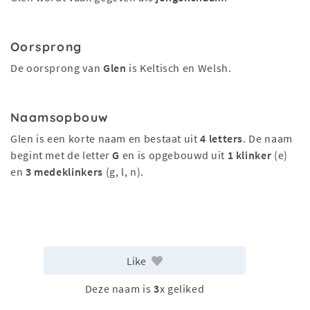
Oorsprong
De oorsprong van
Glen
is Keltisch en Welsh.
Naamsopbouw
Glen is een korte naam en bestaat uit
4 letters
. De naam
begint met de letter
G
en is opgebouwd uit
1 klinker
(e)
en
3 medeklinkers
(g, l, n).
Like
Deze naam is
3
x geliked