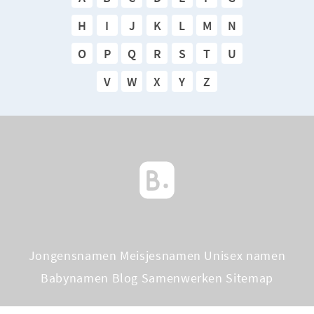
H
I
J
K
L
M
N
O
P
Q
R
S
T
U
V
W
X
Y
Z
Jongensnamen
Meisjesnamen
Unisex namen
Babynamen Blog
Samenwerken
Sitemap