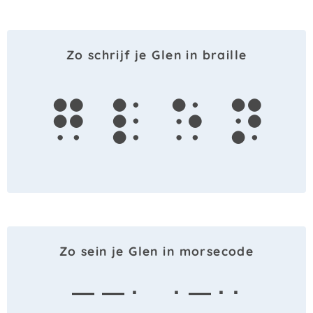
Zo schrijf je Glen in braille
g
l
e
n
Zo sein je Glen in morsecode
— — ·
· — · ·