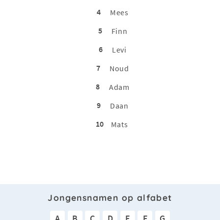
4
Mees
5
Finn
6
Levi
7
Noud
8
Adam
9
Daan
10
Mats
Jongensnamen op alfabet
A
B
C
D
E
F
G