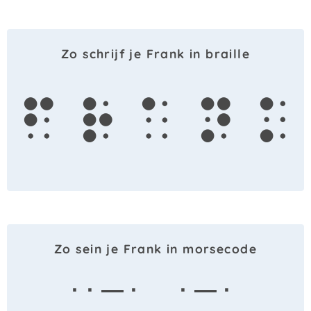
Zo schrijf je Frank in braille
f
r
a
n
k
Zo sein je Frank in morsecode
· · — ·
· — ·