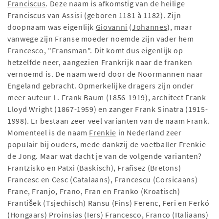
Franciscus
. Deze naam is afkomstig van de heilige
Franciscus van Assisi (geboren 1181 à 1182). Zijn
doopnaam was eigenlijk
Giovanni
(
Johannes
), maar
vanwege zijn Franse moeder noemde zijn vader hem
Francesco
, "Fransman". Dit komt dus eigenlijk op
hetzelfde neer, aangezien Frankrijk naar de franken
vernoemd is. De naam werd door de Noormannen naar
Engeland gebracht. Opmerkelijke dragers zijn onder
meer auteur L. Frank Baum (1856-1919), architect Frank
Lloyd Wright (1867-1959) en zanger Frank Sinatra (1915-
1998). Er bestaan zeer veel varianten van de naam Frank.
Momenteel is de naam
Frenkie
in Nederland zeer
populair bij ouders, mede dankzij de voetballer Frenkie
de Jong. Maar wat dacht je van de volgende varianten?
Frantzisko en Patxi (Baskisch), Frañsez (Bretons)
Francesc en Cesc (Catalaans), Francescu (Corsicaans)
Frane, Franjo, Frano, Fran en Franko (Kroatisch)
František (Tsjechisch) Ransu (Fins) Ferenc, Feri en Ferkó
(Hongaars) Proinsias (Iers) Francesco, Franco (Italiaans)