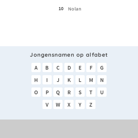
10
Nolan
Jongensnamen op alfabet
A
B
C
D
E
F
G
H
I
J
K
L
M
N
O
P
Q
R
S
T
U
V
W
X
Y
Z