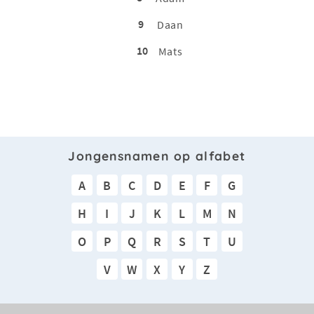
9
Daan
10
Mats
Jongensnamen op alfabet
A
B
C
D
E
F
G
H
I
J
K
L
M
N
O
P
Q
R
S
T
U
V
W
X
Y
Z