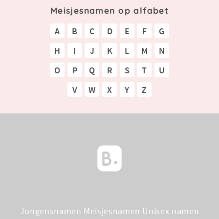
Meisjesnamen op alfabet
A
B
C
D
E
F
G
H
I
J
K
L
M
N
O
P
Q
R
S
T
U
V
W
X
Y
Z
Jongensnamen
Meisjesnamen
Unisex namen