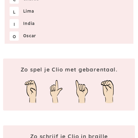
Lima
L
India
I
Oscar
O
Zo spel je Clio met gebarentaal.
Zo schrijf je Clio in braille