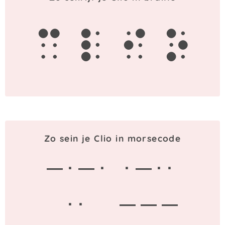
c
l
i
o
Zo sein je Clio in morsecode
— · — ·
· — · ·
· ·
— — —