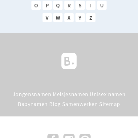
O
P
Q
R
S
T
U
V
W
X
Y
Z
Jongensnamen
Meisjesnamen
Unisex namen
Babynamen Blog
Samenwerken
Sitemap