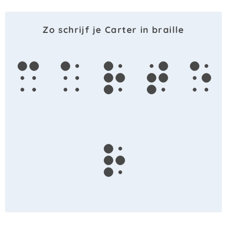
Zo schrijf je Carter in braille
c
a
r
t
e
r