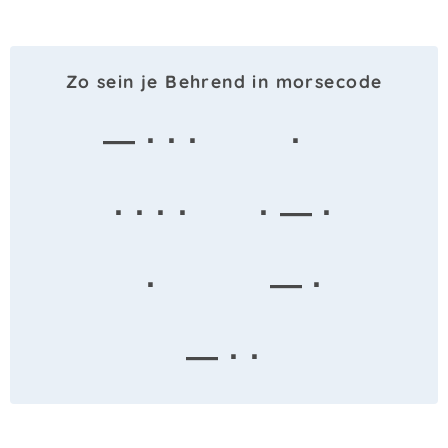
Zo sein je Behrend in morsecode
— · · ·
·
· · · ·
· — ·
·
— ·
— · ·