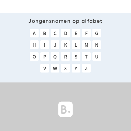
Jongensnamen op alfabet
A
B
C
D
E
F
G
H
I
J
K
L
M
N
O
P
Q
R
S
T
U
V
W
X
Y
Z