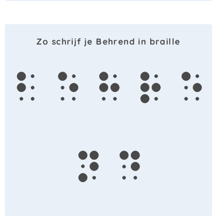
Zo schrijf je Behrend in braille
b
e
h
r
e
n
d