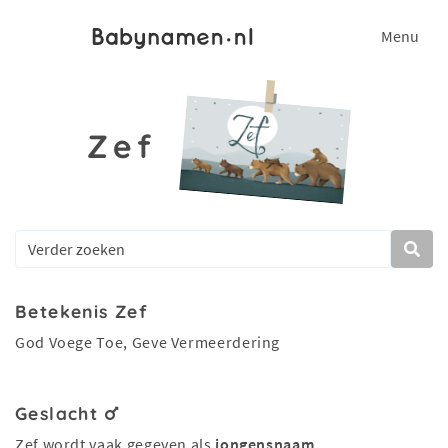
Menu
Zef
Betekenis Zef
God Voege Toe, Geve Vermeerdering
Geslacht
Zef wordt vaak gegeven als
jongensnaam
.