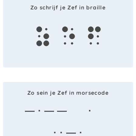
Zo schrijf je Zef in braille
z
e
f
Zo sein je Zef in morsecode
— · — —
·
· · — ·