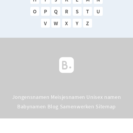
O
P
Q
R
S
T
U
V
W
X
Y
Z
Jongensnamen
Meisjesnamen
Unisex namen
Babynamen Blog
Samenwerken
Sitemap