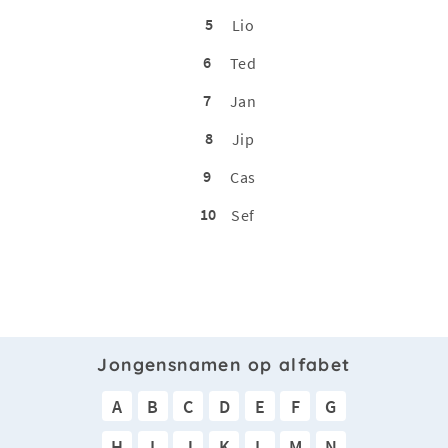
5
Lio
6
Ted
7
Jan
8
Jip
9
Cas
10
Sef
Jongensnamen op alfabet
A
B
C
D
E
F
G
H
I
J
K
L
M
N