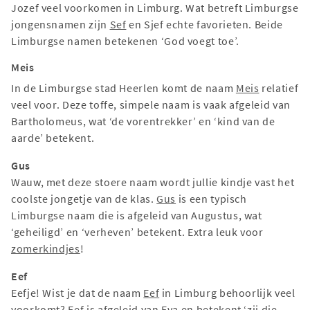
Jozef veel voorkomen in Limburg. Wat betreft Limburgse
jongensnamen zijn
Sef
en Sjef echte favorieten. Beide
Limburgse namen betekenen ‘God voegt toe’.
Meis
In de Limburgse stad Heerlen komt de naam
Meis
relatief
veel voor. Deze toffe, simpele naam is vaak afgeleid van
Bartholomeus, wat ‘de vorentrekker’ en ‘kind van de
aarde’ betekent.
Gus
Wauw, met deze stoere naam wordt jullie kindje vast het
coolste jongetje van de klas.
Gus
is een typisch
Limburgse naam die is afgeleid van Augustus, wat
‘geheiligd’ en ‘verheven’ betekent. Extra leuk voor
zomerkindjes
!
Eef
Eefje! Wist je dat de naam
Eef
in Limburg behoorlijk veel
voorkomt? Eef is afgeleid van Eva en betekent ‘zij die