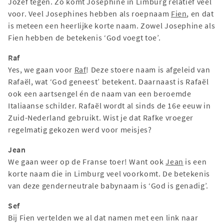
Jozef tegen. Zo komt Josephine in Limburg relatief veel
voor. Veel Josephines hebben als roepnaam
Fien
, en dat
is meteen een heerlijke korte naam. Zowel Josephine als
Fien hebben de betekenis ‘God voegt toe’.
Raf
Yes, we gaan voor
Raf
! Deze stoere naam is afgeleid van
Rafaël, wat ‘God geneest’ betekent. Daarnaast is Rafaël
ook een aartsengel én de naam van een beroemde
Italiaanse schilder. Rafaël wordt al sinds de 16e eeuw in
Zuid-Nederland gebruikt. Wist je dat Rafke vroeger
regelmatig gekozen werd voor meisjes?
Jean
We gaan weer op de Franse toer! Want ook
Jean
is een
korte naam die in Limburg veel voorkomt. De betekenis
van deze genderneutrale babynaam is ‘God is genadig’.
Sef
Bij Fien vertelden we al dat namen met een link naar