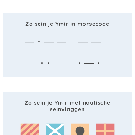
Zo sein je Ymir in morsecode
— · — —
— —
· ·
· — ·
Zo sein je Ymir met nautische
seinvlaggen