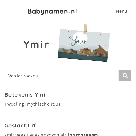
Menu
Ymir
Betekenis Ymir
Tweeling, mythische reus
Geslacht
Ymir wordt vaak gegeven als
jongensnaam
.