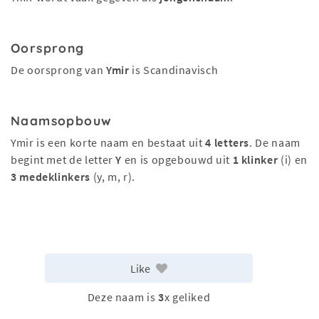
Oorsprong
De oorsprong van
Ymir
is Scandinavisch
Naamsopbouw
Ymir is een korte naam en bestaat uit
4 letters
. De naam
begint met de letter
Y
en is opgebouwd uit
1 klinker
(i) en
3 medeklinkers
(y, m, r).
Like
Deze naam is
3
x geliked