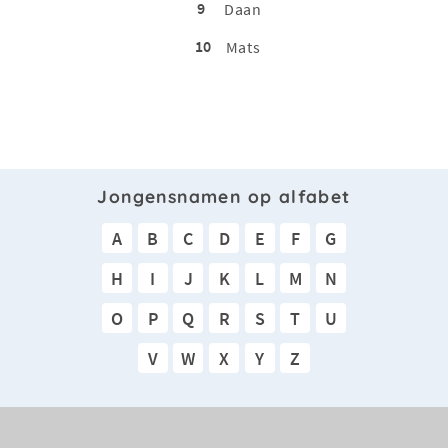
9
Daan
10
Mats
Jongensnamen op alfabet
A
B
C
D
E
F
G
H
I
J
K
L
M
N
O
P
Q
R
S
T
U
V
W
X
Y
Z