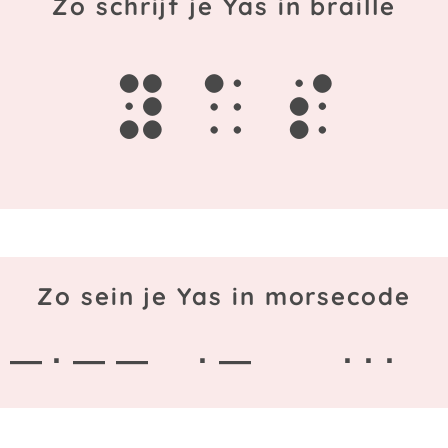
Zo schrijf je Yas in braille
y
a
s
Zo sein je Yas in morsecode
— · — —
· —
· · ·