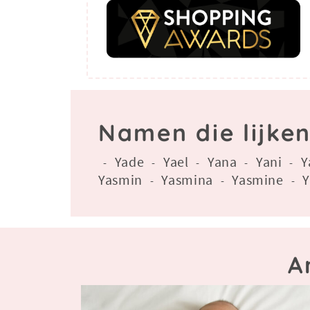
Namen die lijke
Yade
Yael
Yana
Yani
Y
-
-
-
-
-
Yasmin
Yasmina
Yasmine
Y
-
-
-
A