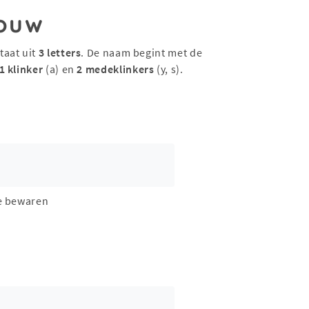
ouw
taat uit
3 letters
. De naam begint met de
1 klinker
(a) en
2 medeklinkers
(y, s).
e bewaren