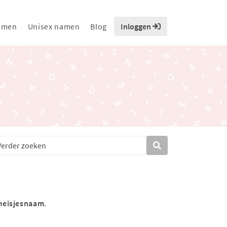
amen
Unisex namen
Blog
Inloggen
meisjesnaam
.