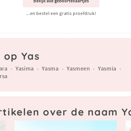
Bekijk alle geboortekaartjes
...en bestel een gratis proefdruk!
n op Yas
ara
Yasima
Yasma
Yasmeen
Yasmia
-
-
-
-
-
rsa
rtikelen over de naam Y