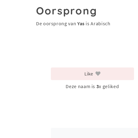
Oorsprong
De oorsprong van
Yas
is Arabisch
Like
Deze naam is
3
x geliked