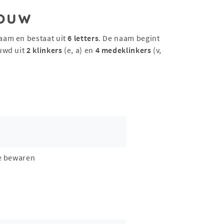
ouw
aam en bestaat uit
6 letters
. De naam begint
uwd uit
2 klinkers
(e, a) en
4 medeklinkers
(v,
e bewaren