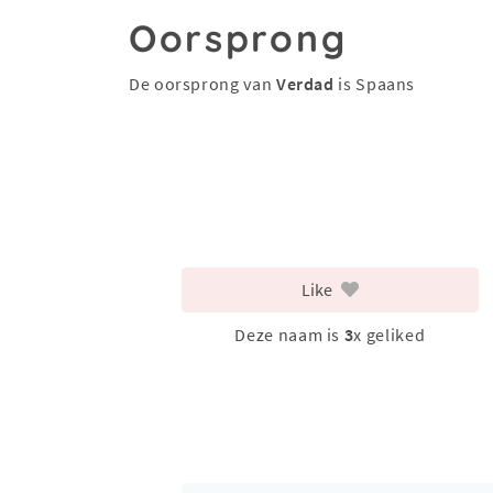
Oorsprong
De oorsprong van
Verdad
is Spaans
Like
Deze naam is
3
x geliked