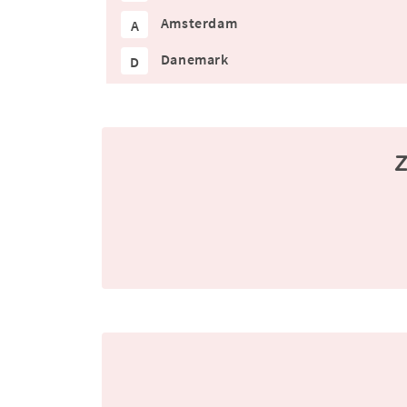
Amsterdam
A
Danemark
D
Z