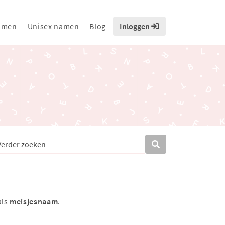
amen
Unisex namen
Blog
Inloggen
als
meisjesnaam
.