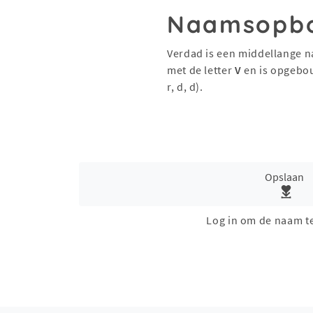
Naamsopb
Verdad is een middellange n
met de letter
V
en is opgebo
r, d, d).
Opslaan
Log in om de naam t