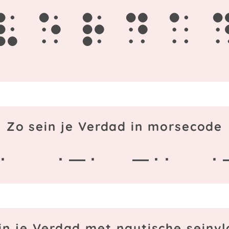
v
e
r
d
a
Zo sein je Verdad in morsecode
·
· — ·
— · ·
·
in je Verdad met nautische seinv