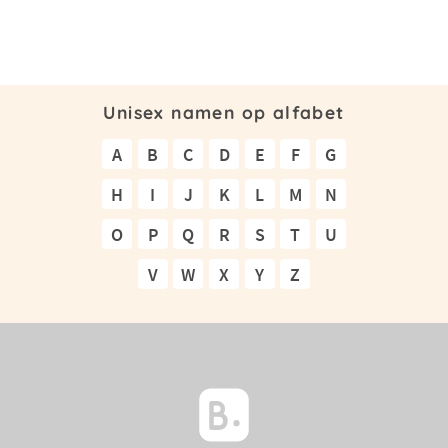
Unisex namen op alfabet
A
B
C
D
E
F
G
H
I
J
K
L
M
N
O
P
Q
R
S
T
U
V
W
X
Y
Z