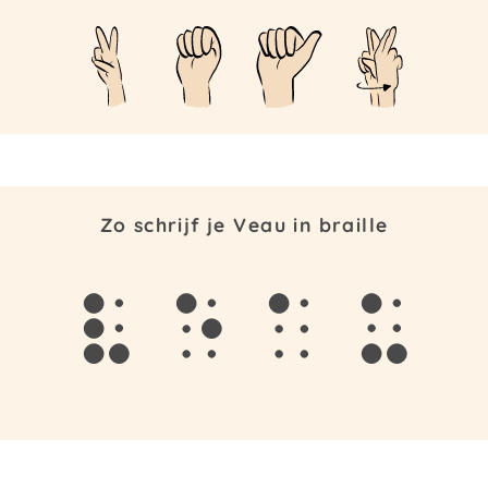
Zo schrijf je Veau in braille
v
e
a
u