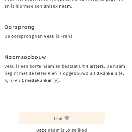
en is hiermee een
unisex naam
.
Oorsprong
De oorsprong van
Veau
is Frans
Naamsopbouw
Veau is een korte naam en bestaat uit
4 letters
. De naam
begint met de letter
V
en is opgebouwd uit
3 klinkers
(e,
a, u) en
1 medeklinker
(v).
Like
Deze naam is
5
x geliked