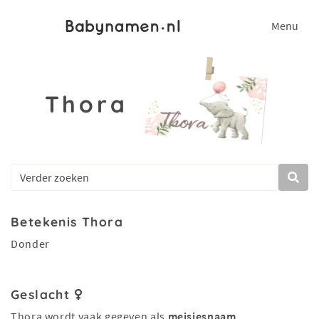
Menu
Thora
Betekenis Thora
Donder
Geslacht
Thora wordt vaak gegeven als
meisjesnaam
.