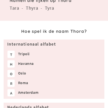
Namen die lijken op Thora
Tara
Thyra
Tyra
-
-
Hoe spel ik de naam Thora?
Internationaal alfabet
Tripoli
T
Havanna
H
Oslo
O
Roma
R
Amsterdam
A
Nederlands alfabet