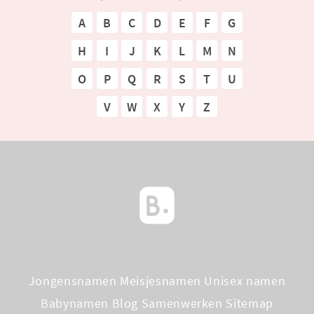
A
B
C
D
E
F
G
H
I
J
K
L
M
N
O
P
Q
R
S
T
U
V
W
X
Y
Z
Jongensnamen
Meisjesnamen
Unisex namen
Babynamen Blog
Samenwerken
Sitemap