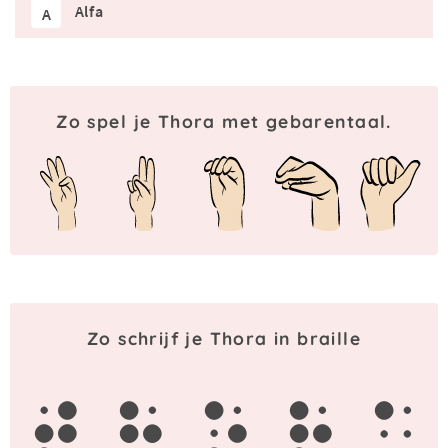
Alfa
A
Zo spel je Thora met gebarentaal.
Zo schrijf je Thora in braille
t
h
o
r
a