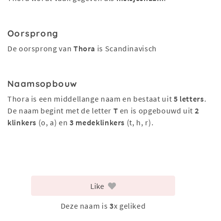
Oorsprong
De oorsprong van
Thora
is Scandinavisch
Naamsopbouw
Thora is een middellange naam en bestaat uit
5 letters
.
De naam begint met de letter
T
en is opgebouwd uit
2
klinkers
(o, a) en
3 medeklinkers
(t, h, r).
Like
Deze naam is
3
x geliked