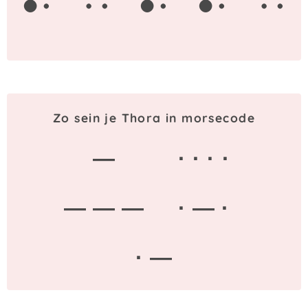
Zo sein je Thora in morsecode
—
· · · ·
— — —
· — ·
· —